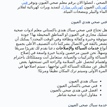
الصحي ، اتصلوا الان برقم معلم صحي العيون ونوفر
فني
كهربائي
العيون
كهربائي منازل
لتمديد ويرات كهربائية لفلاتر
الماء والبيلر ومضخات المياة.
فني صحي هندي العيون
هل تحتاج فني صحي سباك هندي باكستاني معلم ادوات صحية
تسليك مجاري في العيون او المناطق المحيطة بها؟ جودة
موثوقة وخبرة وكفالة ونظافة وفي الوقت المحدد؟ يمكنك أن
تشعر بالثقة في الاتصال بشركتنا ذات التصنيف الأعلى بجميع
أنواع
خدمات السباكة والإصلاحات
دعنا نقدم لك تقريرًا سريعًا
وسهلاً. نحن فنيين مرخصين ولدينا خبرة واسعة في إصلاح
السباكة والتركيبات والصيانة. ستعامل أنت وممتلكاتك باحترام
واهتمام لتحصل على السلامة والراحة التي تستحقها. بغض
النظر عن مشكلة السباكة التي تواجهها ، سيتم اصلاحها في
المرة الأولى وسيتم ترك المكان نظيفًا ومرتبًا!
سباك هندي العيون
فني صحي باكساني العيون
افضل فني هندي صحي بالعيون
مقاول ادوات صحية شاطر
خدمة سباك صحي العيون