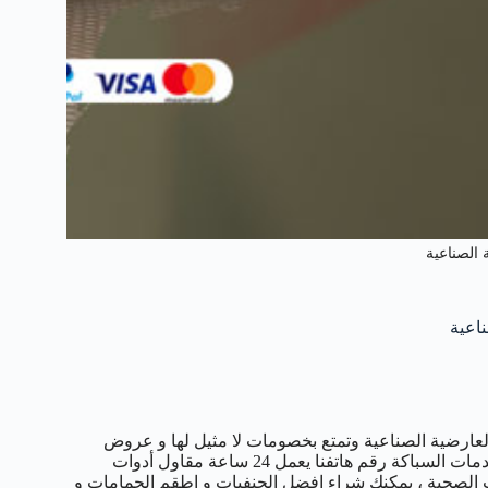
الصناعية
ارضية الصناعية وتمتع بخصومات لا مثيل لها و عروض
متميزة في مجال تركيب المضخات و السخانات و الفلاتر و غيرها من خدمات السباكة رقم هاتفنا يعمل 24 ساعة مقاول أدوات
ات الصحية ، يمكنك شراء افضل الحنفيات و اطقم الحمامات و