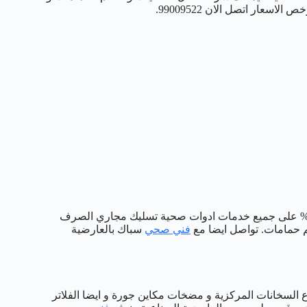
ار اتصل الان 99009522.
ني سباك صحي العارضية الصناعية الافضل والارخض وخصم يصل 50% على جميع خدمات ادوات صحية تسليك مجاري الصرف
 حمامات. تواصل ايضا مع
فني صحي
سباك بالعارضية
اع السخانات المركزية و مضخات مكاين جورة و ايضا الفلاتر