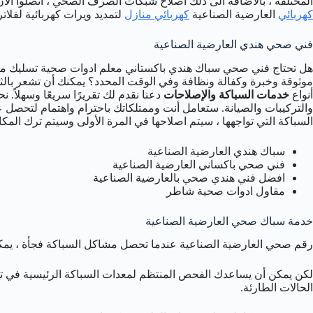
المختلفة ، بالاضافة الى ذلك اصلاح شبكات الصرف الصحي ، اتصلوا الا
كهربائي
العارضية الصناعية
كهربائي منازل
لتمديد ويرات كهربائية لفلاتر
فني صحي هندي العارضية الصناعية
هل تحتاج فني صحي سباك هندي باكستاني معلم ادوات صحية تسليك مجا
موثوقة وخبرة وكفالة ونظافة وفي الوقت المحدد؟ يمكنك أن تشعر بالثق
أنواع
خدمات السباكة والإصلاحات
دعنا نقدم لك تقريرًا سريعًا وسهلاً.
والتركيبات والصيانة. ستعامل أنت وممتلكاتك باحترام واهتمام لتحصل 
السباكة التي تواجهها ، سيتم اصلاحها في المرة الأولى وسيتم ترك المكان 
سباك هندي العارضية الصناعية
فني صحي باكساني العارضية الصناعية
افضل فني هندي صحي بالعارضية الصناعية
مقاول ادوات صحية شاطر
خدمة سباك صحي العارضية الصناعية
رقم صحي العارضية الصناعية عندما تحصل مشاكل السباكة فجأة ، يمكنها 
لكن يمكن أن يساعدك الفحص المنتظم لمعدات السباكة الرئيسية في تح
الحالات الطارئة.