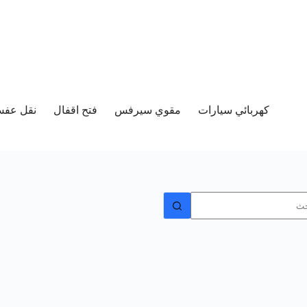
كهربائي سيارات
مقوي سيرفس
فتح اقفال
نقل عفش 