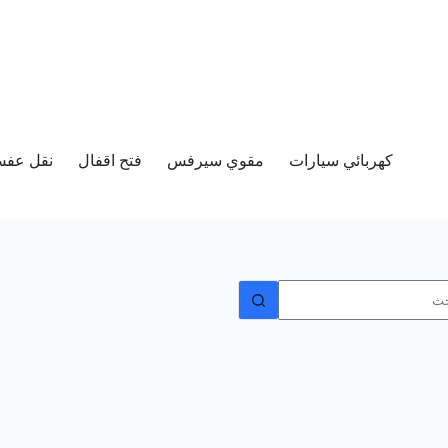
كهربائي سيارات
مقوي سيرفس
فتح اقفال
نقل عفش 