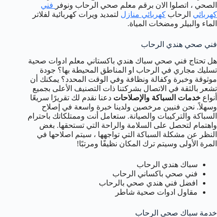
الصحي ، اتصلوا الان برقم معلم صحي الرحاب ونوفر
فني
كهربائي
الرحاب
كهربائي منازل
لتمديد ويرات كهربائية لفلاتر
الماء والبيلر ومضخات المياة.
فني صحي هندي الرحاب
هل تحتاج فني صحي سباك هندي باكستاني معلم ادوات صحية
تسليك مجاري في الرحاب او المناطق المحيطة بها؟ جودة
موثوقة وخبرة وكفالة ونظافة وفي الوقت المحدد؟ يمكنك أن
تشعر بالثقة في الاتصال بشركتنا ذات التصنيف الأعلى بجميع
أنواع
خدمات السباكة والإصلاحات
دعنا نقدم لك تقريرًا سريعًا
وسهلاً. نحن فنيين مرخصين ولدينا خبرة واسعة في إصلاح
السباكة والتركيبات والصيانة. ستعامل أنت وممتلكاتك باحترام
واهتمام لتحصل على السلامة والراحة التي تستحقها. بغض
النظر عن مشكلة السباكة التي تواجهها ، سيتم اصلاحها في
المرة الأولى وسيتم ترك المكان نظيفًا ومرتبًا!
سباك هندي الرحاب
فني صحي باكساني الرحاب
افضل فني هندي صحي بالرحاب
مقاول ادوات صحية شاطر
خدمة سباك صحي الرحاب