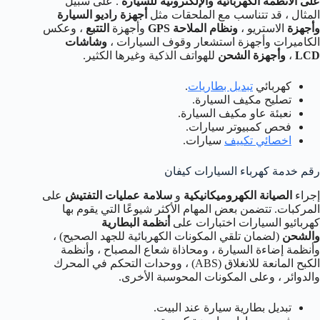
على الأنظمة الكهربائية والإلكترونية للسيارة
. على سبيل
المثال ، قد تتناسب مع الملحقات مثل
أجهزة راديو السيارة
وأجهزة
الاستريو ،
ونظام الملاحة GPS
وأجهزة
التتبع
، وعكس
الكاميرات وأجهزة استشعار وقوف السيارات ،
وشاشات
LCD
،
وأجهزة الشحن
للهواتف الذكية وغيرها الكثير.
كهربائي
تبديل بطاريات
.
تصليح مكيف السيارة.
نعبئة عاو مكيف السيارة.
فحص كمبيوتر سيارات.
اخصائي تكييف
سيارات.
رقم خدمة كهرباء السيارات كيفان
إجراء
الصيانة الكهروميكانيكية
و
سلامة عمليات التفتيش
على
المركبات. تتضمن بعض المهام الأكثر شيوعًا التي يقوم بها
كهربائيو السيارات اختبارات على
أنظمة البطارية
والشحن
(لضمان تلقي المكونات الكهربائية للجهد الصحيح) ،
وأنظمة إضاءة السيارة ، ومحاذاة شعاع المصباح ، وأنظمة
الكبح المانعة للانغلاق (ABS) ، ووحدات التحكم في المحرك
والدوائر ، وعلى المكونات المحوسبة الأخرى.
تبديل بطارية سيارة عند البيت.