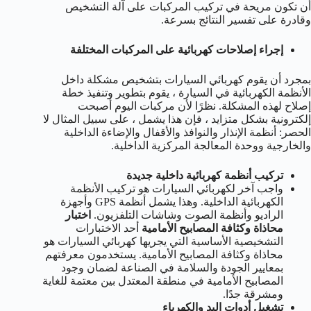
أن تكون مريحة في تركيب المركبات على آلة التشخيص
وقادرة على تفسير النتائج بسرعة.
إجراء إصلاحات كهربائية على المركبات المختلفة
بمجرد أن يقوم كهربائي السيارات بتشخيص مشكلة داخل
الأنظمة الكهربائية في السيارة ، يقوم بتطوير وتنفيذ خطة
إصلاح لهذه المشكلة. نظرًا لأن مركبات اليوم أصبحت
إلكترونية بشكل متزايد ، فإن هذا يشمل ، على سبيل المثال لا
الحصر: أنظمة الإنذار والنوافذ والأقفال والإضاءة الداخلية
والخارجية ووحدة المعالجة المركزية الداخلية.
تركيب أنظمة كهربائية داخلية جديدة
واجب آخر لكهربائي السيارات هو تركيب الأنظمة
الكهربائية الداخلية. وهذا يشمل أنظمة GPS وأجهزة
الراديو وأنظمة الصوت وشاشات التلفزيون.
اختبار
محاذاة وكثافة المصابيح الأمامية
أحد الاختبارات
التشخيصية الأساسية التي يجريها كهربائي السيارات هو
محاذاة وكثافة المصابيح الأمامية. يستخدمون معرفتهم
بمعايير الجودة والسلامة في الصناعة لضمان وجود
المصابيح الأمامية في منطقة المعتدل بين معتمة للغاية
ومشرقة جدًا.
تشغيل أدوات اليد والكهرباء