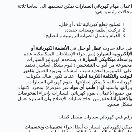
اعمال مهام
كهربائي السيارات
يمكن تقسيمها الى أساسا ثلاثة
مجالات رئيسية هي:
تصليح قطع كهربائية تلف أو خلل،
تركيب أنظمة ومعدات جديدة،
القيام بأعمال الصيانة الروتينية والتصليح.
في حالة حدوث
عطل أو خلل
في
الأنظمة الكهربائية أو
الإلكترونية للسيارة
(يتم إجراء الإصلاحات الميكانيكية عادة
بواسطة
ميكانيكي السيارة
) ، يستخدم كهربائيو السيارات
مجموعة من أدوات
التشخيص
(اليوم بشكل أساسي تعتمد
على الكمبيوتر) لتحديد سبب المشكلة وتزويد العميل
بتقدير
للوقت والتكلفة اللازمة لحلها
. عندما تكون هناك مكونات
كهربائية تالفة لا يمكن إصلاحها ، يقوم كهربائي السيارات
بإزالتها واستبدالها (
طلب أي مواد
غير متوفرة). بمجرد الانتهاء
من جميع الأعمال ، يقوم كهربائي السيارات بإجراء
الفحوصات
والاختبارات
للتحقق من نجاح عمليات الإصلاح وأن السيارة تعمل
بشكل صحيح.
رقم فني كهربائي سيارات متنقل كيفان
يمكن لكهربائيي السيارات أيضًا إجراء
تحسينات وتحسينات