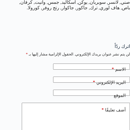
صني, لانسر, سوبربان, يوكن, اسكاليد, جمس, وانيت, كرفان,
باص, هاف لوري, ترك, جاكور, جاكوار, رتج روفر, كورولا.
اترك ردّاً
لن يتم نشر عنوان بريدك الإلكتروني.
الحقول الإلزامية مشار إليها بـ
*
*
الاسم
*
البريد الإلكتروني
الموقع
*
أضف تعليقًا