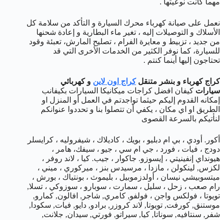
مهما كانت نوعيتها .
نعمل على صيانة كهرباء محرك السيارة و التأكد من سلامة كل
الأسلاك و التوصيلات إليه ، تغير ماء البطارية و إعادة شحنها
من جديد ، تزبيط و معايرة الفرام ، تصليح المارش، تعبئة وقود
للسيارة، كما نوفر الكثير من الخدمات الأخرى التي قد
تحتاجون إليها أينما كنتم .
كراج كهرباء و بنشر متنقل
كراج اون لاين
و كهربائي
سيارات
كيفان افضل كراجات ميكانيكا السيارات بكيفانب
إمكانه القدوم إليكم حيثما تواجدتم في العمل أو المنزل او
الطريق او اي مكان ، يكفي أن تتصلوا بنا و تحددوا عنوانكم
لنأتيكم بالسرعة القصوى
أكور. أودي ، بي ام دبليو ، بويك ، كاديلاك ، شيفروليه ، كرايسلر
دودج ، فيات ، فورد ، جي ام سي ، جيو ، سيفك، هامر ،
هيونداي إنفينيتي ، إيسوزو. جاكوار ، جيب. كيا ، لاند روفر ،
لكزس, لينكولن ، مازدا ، مرسيدس بنز ، ميركوري ، ميني ،
ميتسوبيشي نيسان ، أولدزموبيل ، بليموث ، بونتياك ، بورش ،
رام صعب ، زحل ، سليل ، سمارت ، سوبارو ، سوزوكي ، تسلا,
تويوتا ، فولكس واجن ، فولفو, كامري, شاجر, افالون, كمارو,
موستنق, كورفت, تويوتا, لاند كروزر, برادو, دايو, فيات, سكودا,
شفر, سنتافيه, سوناتا, كيا, سيراتو, فورتي, سيدان, جلانت,