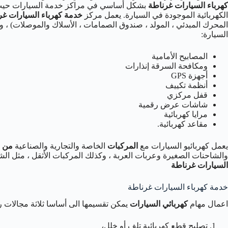
كهرباء السيارات غرناطة
بشكل أساسي في مراكز خدمة السيارات حيث 
الكهربائية الموجودة في السيارة. يعمل مركز
خدمة كهرباء السيارات غر
المحرك المبدئي ، المولد ، صندوق الصمامات ، الأسلاك والموصلات) ، 
السيارة:
المصابيح الأمامية
ومكافحة السرقة إنذارات
أجهزة GPS
أنظمة تكييف
قفل مركزي
شاشات عرض رقمية
مرايا كهربائية
مقاعد كهربائية.
يعمل كهربائيو السيارات مع
المركبات
الخاصة والتجارية والصناعية
من ج
والشاحنات الصغيرة وعربات العربة ، وكذلك المركبات الأثقل ، مثل الشا
السيارات غرناطة
خدمة كهرباء السيارات غرناطة
اعمال مهام
كهربائي السيارات
يمكن تقسيمها الى أساسا ثلاثة مجالات ر
تصليح قطع كهربائية تلف أو خلل،