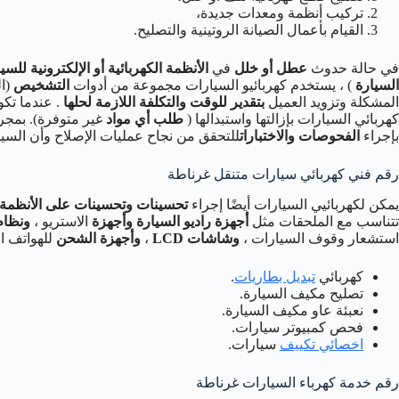
تركيب أنظمة ومعدات جديدة،
القيام بأعمال الصيانة الروتينية والتصليح.
في حالة حدوث
عطل أو خلل
في
الأنظمة الكهربائية أو الإلكترونية للسي
السيارة
) ، يستخدم كهربائيو السيارات مجموعة من أدوات
التشخيص
(ال
المشكلة وتزويد العميل
بتقدير للوقت والتكلفة اللازمة لحلها
. عندما تكو
كهربائي السيارات بإزالتها واستبدالها (
طلب أي مواد
غير متوفرة). بمجرد
بإجراء
الفحوصات والاختبارات
للتحقق من نجاح عمليات الإصلاح وأن الس
رقم فني كهربائي سيارات متنقل غرناطة
يمكن لكهربائيي السيارات أيضًا إجراء
تحسينات وتحسينات على الأنظمة ال
تتناسب مع الملحقات مثل
أجهزة راديو السيارة وأجهزة
الاستريو ،
ونظام ا
استشعار وقوف السيارات ،
وشاشات LCD
،
وأجهزة الشحن
للهواتف ال
كهربائي
تبديل بطاريات
.
تصليح مكيف السيارة.
نعبئة عاو مكيف السيارة.
فحص كمبيوتر سيارات.
اخصائي تكييف
سيارات.
رقم خدمة كهرباء السيارات غرناطة