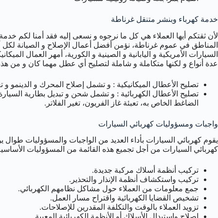
خدمة كهرباء وبنشر متنقل غرناطة
لأن ثقتكم أيها العملاء هي كل ما نرجوه و نسعى إليه فقد أمنا لكم خد
المناطق في عموم غرناطة، نؤمن أفضل أعمال الإصلاح و الصيانة لكل أن
السيارات الأمريكية و اليابانية و الصينية و الكورية، أمهر العمال الميك
عدة أنواع و لكنها متكاملة و شاملة لتصليح أي عطل مهما كان و من هذه 
تصليح الأعطال الميكانيكية : و تشمل إصلاح المحرك و الدينمو و 
تصليح الأعطال الكهربائية : و تشمل شحن و تبديل بطارية السيارة،
الضاغط الخاص به، تعبئة غاز الفريون، تغير الفلاتر.
واجبات ومسؤوليات كهربائي السيارات
يقوم كهربائي السيارات بأداء العديد من الواجبات والمسؤوليات طوال ي
كهربائي السيارات من أجل تجميع هذه القائمة من المسؤوليات الأساسية
تركيب أنظمة أسلاك مركبة جديدة.
تركيب واستكشاف أنظمة الإنذار والتحذير.
جمع معلومات من العملاء حول مشاكل نظامهم الكهربائي.
تشخيص القضايا الكهربائية واقتراح مسار العمل.
تزويد العملاء بالوقت والتكلفة المقدرين للإصلاحات.
إصلاح واستبدال الأسلاك أو الأنظمة الكهربائية المعيبة.