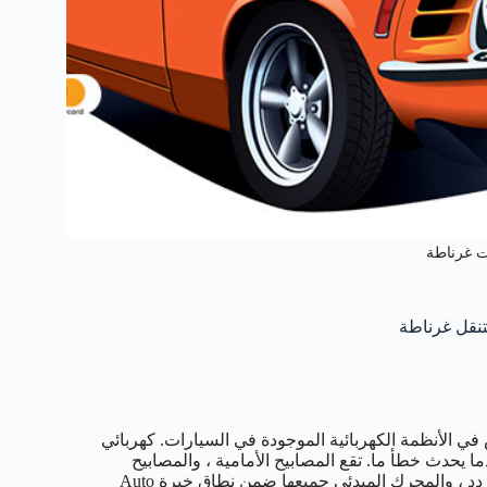
ت غرناطة
 الأنظمة الكهربائية الموجودة في السيارات. كهربائي
 يحدث خطأ ما. تقع المصابيح الأمامية ، والمصابيح
التشخيصية ، ونظام الإنذار ، ولوحة الدوائر الكهربائية ، ومولد التيار المتردد ، والمحرك المبدئي جميعها ضمن نطاق خبرة Auto