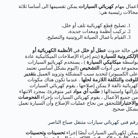
اعمال مهام
كهربائي السيارات
يمكن تقسيمها الى أساسا ثلاثة
مجالات رئيسية هي:
تصليح قطع كهربائية تلف أو خلل،
تركيب أنظمة ومعدات جديدة،
القيام بأعمال الصيانة الروتينية والتصليح.
في حالة حدوث
عطل أو خلل
في
الأنظمة الكهربائية أو
الإلكترونية للسيارة
(يتم إجراء الإصلاحات الميكانيكية عادة
بواسطة
ميكانيكي السيارة
) ، يستخدم كهربائيو السيارات
مجموعة من أدوات
التشخيص
(اليوم بشكل أساسي تعتمد
على الكمبيوتر) لتحديد سبب المشكلة وتزويد العميل
بتقدير
للوقت والتكلفة اللازمة لحلها
. عندما تكون هناك مكونات
كهربائية تالفة لا يمكن إصلاحها ، يقوم كهربائي السيارات
بإزالتها واستبدالها (
طلب أي مواد
غير متوفرة). بمجرد الانتهاء
من جميع الأعمال ، يقوم كهربائي السيارات بإجراء
الفحوصات
والاختبارات
للتحقق من نجاح عمليات الإصلاح وأن السيارة تعمل
بشكل صحيح.
رقم فني كهربائي سيارات متنقل صباح الناصر
يمكن لكهربائيي السيارات أيضًا إجراء
تحسينات وتحسينات