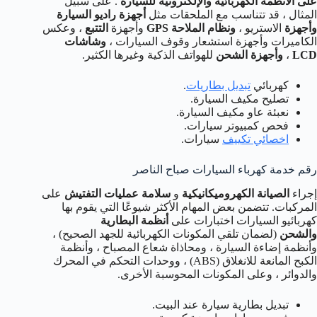
على الأنظمة الكهربائية والإلكترونية للسيارة
. على سبيل
المثال ، قد تتناسب مع الملحقات مثل
أجهزة راديو السيارة
وأجهزة
الاستريو ،
ونظام الملاحة GPS
وأجهزة
التتبع
، وعكس
الكاميرات وأجهزة استشعار وقوف السيارات ،
وشاشات
LCD
،
وأجهزة الشحن
للهواتف الذكية وغيرها الكثير.
كهربائي
تبديل بطاريات
.
تصليح مكيف السيارة.
نعبئة عاو مكيف السيارة.
فحص كمبيوتر سيارات.
اخصائي تكييف
سيارات.
رقم خدمة كهرباء السيارات صباح الناصر
إجراء
الصيانة الكهروميكانيكية
و
سلامة عمليات التفتيش
على
المركبات. تتضمن بعض المهام الأكثر شيوعًا التي يقوم بها
كهربائيو السيارات اختبارات على
أنظمة البطارية
والشحن
(لضمان تلقي المكونات الكهربائية للجهد الصحيح) ،
وأنظمة إضاءة السيارة ، ومحاذاة شعاع المصباح ، وأنظمة
الكبح المانعة للانغلاق (ABS) ، ووحدات التحكم في المحرك
والدوائر ، وعلى المكونات المحوسبة الأخرى.
تبديل بطارية سيارة عند البيت.