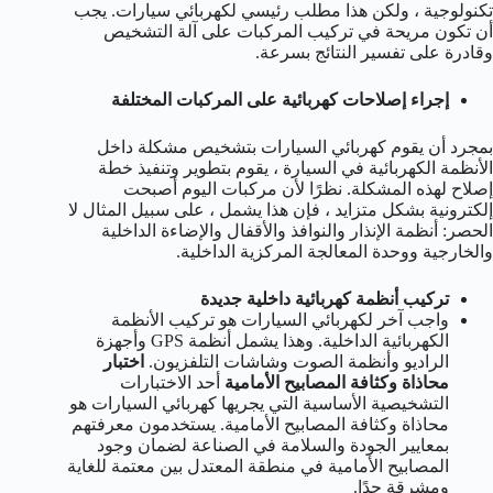
تكنولوجية ، ولكن هذا مطلب رئيسي لكهربائي سيارات. يجب
أن تكون مريحة في تركيب المركبات على آلة التشخيص
وقادرة على تفسير النتائج بسرعة.
إجراء إصلاحات كهربائية على المركبات المختلفة
بمجرد أن يقوم كهربائي السيارات بتشخيص مشكلة داخل
الأنظمة الكهربائية في السيارة ، يقوم بتطوير وتنفيذ خطة
إصلاح لهذه المشكلة. نظرًا لأن مركبات اليوم أصبحت
إلكترونية بشكل متزايد ، فإن هذا يشمل ، على سبيل المثال لا
الحصر: أنظمة الإنذار والنوافذ والأقفال والإضاءة الداخلية
والخارجية ووحدة المعالجة المركزية الداخلية.
تركيب أنظمة كهربائية داخلية جديدة
واجب آخر لكهربائي السيارات هو تركيب الأنظمة
الكهربائية الداخلية. وهذا يشمل أنظمة GPS وأجهزة
الراديو وأنظمة الصوت وشاشات التلفزيون.
اختبار
محاذاة وكثافة المصابيح الأمامية
أحد الاختبارات
التشخيصية الأساسية التي يجريها كهربائي السيارات هو
محاذاة وكثافة المصابيح الأمامية. يستخدمون معرفتهم
بمعايير الجودة والسلامة في الصناعة لضمان وجود
المصابيح الأمامية في منطقة المعتدل بين معتمة للغاية
ومشرقة جدًا.