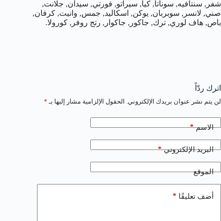
شفر, سنتافيه, سوناتا, كيا, سيراتو, فورتي, سيدان, جلانت,
صني, لانسر, سوبربان, يوكن, اسكاليد, جمس, وانيت, كرفان,
باص, هاف لوري, ترك, جاكور, جاكوار, رتج روفر, كورولا.
اترك ردّاً
لن يتم نشر عنوان بريدك الإلكتروني.
الحقول الإلزامية مشار إليها بـ
*
*
الاسم
*
البريد الإلكتروني
الموقع
*
أضف تعليقًا