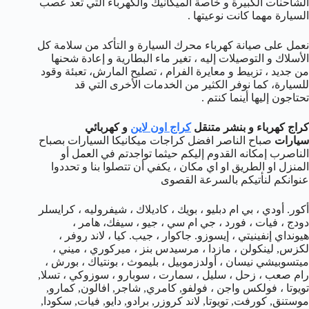
الشاحنات الكبيرة و خاصة الميكانيك والكهرباء التي تعد عصب
السيارة مهما كانت نوعيتها .
نعمل على صيانة كهرباء محرك السيارة و التأكد من سلامة كل
الأسلاك و التوصيلات إليه ، تغير ماء البطارية و إعادة شحنها
من جديد ، تزبيط و معايرة الفرام ، تصليح المارش، تعبئة وقود
للسيارة، كما نوفر الكثير من الخدمات الأخرى التي قد
تحتاجون إليها أينما كنتم .
كراج كهرباء و بنشر متنقل
كراج اون لاين
و كهربائي
سيارات
صباح الناصر افضل كراجات ميكانيكا السيارات بصباح
الناصرب إمكانه القدوم إليكم حيثما تواجدتم في العمل أو
المنزل او الطريق او اي مكان ، يكفي أن تتصلوا بنا و تحددوا
عنوانكم لنأتيكم بالسرعة القصوى
أكور. أودي ، بي ام دبليو ، بويك ، كاديلاك ، شيفروليه ، كرايسلر
دودج ، فيات ، فورد ، جي ام سي ، جيو ، سيفك، هامر ،
هيونداي إنفينيتي ، إيسوزو. جاكوار ، جيب. كيا ، لاند روفر ،
لكزس, لينكولن ، مازدا ، مرسيدس بنز ، ميركوري ، ميني ،
ميتسوبيشي نيسان ، أولدزموبيل ، بليموث ، بونتياك ، بورش ،
رام صعب ، زحل ، سليل ، سمارت ، سوبارو ، سوزوكي ، تسلا,
تويوتا ، فولكس واجن ، فولفو, كامري, شاجر, افالون, كمارو,
موستنق, كورفت, تويوتا, لاند كروزر, برادو, دايو, فيات, سكودا,