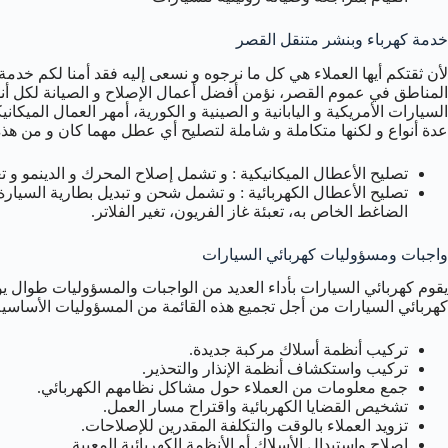
خدمة كهرباء وبنشر متنقل القصر
لأن ثقتكم أيها العملاء هي كل ما نرجوه و نسعى إليه فقد أمنا لكم خد
المناطق في عموم القصر، نؤمن أفضل أعمال الإصلاح و الصيانة لكل أنو
السيارات الأمريكية و اليابانية و الصينية و الكورية، أمهر العمال الميك
عدة أنواع و لكنها متكاملة و شاملة لتصليح أي عطل مهما كان و من هذه 
تصليح الأعطال الميكانيكية : و تشمل إصلاح المحرك و الدينمو و 
تصليح الأعطال الكهربائية : و تشمل شحن و تبديل بطارية السيارة،
الضاغط الخاص به، تعبئة غاز الفريون، تغير الفلاتر.
واجبات ومسؤوليات كهربائي السيارات
يقوم كهربائي السيارات بأداء العديد من الواجبات والمسؤوليات طوال ي
كهربائي السيارات من أجل تجميع هذه القائمة من المسؤوليات الأساسية
تركيب أنظمة أسلاك مركبة جديدة.
تركيب واستكشاف أنظمة الإنذار والتحذير.
جمع معلومات من العملاء حول مشاكل نظامهم الكهربائي.
تشخيص القضايا الكهربائية واقتراح مسار العمل.
تزويد العملاء بالوقت والتكلفة المقدرين للإصلاحات.
إصلاح واستبدال الأسلاك أو الأنظمة الكهربائية المعيبة.