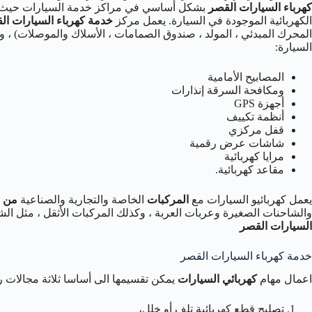
كهرباء السيارات القصر
بشكل أساسي في مراكز خدمة السيارات حيث ي
الكهربائية الموجودة في السيارة. يعمل مركز
خدمة كهرباء السيارات ال
المحرك المبدئي ، المولد ، صندوق الصمامات ، الأسلاك والموصلات) ، 
السيارة:
المصابيح الأمامية
ومكافحة السرقة إنذارات
أجهزة GPS
أنظمة تكييف
قفل مركزي
شاشات عرض رقمية
مرايا كهربائية
مقاعد كهربائية.
يعمل كهربائيو السيارات مع
المركبات
الخاصة والتجارية والصناعية
من ج
والشاحنات الصغيرة وعربات العربة ، وكذلك المركبات الأثقل ، مثل الشا
السيارات القصر
خدمة كهرباء السيارات القصر
اعمال مهام
كهربائي السيارات
يمكن تقسيمها الى أساسا ثلاثة مجالات ر
تصليح قطع كهربائية تلف أو خلل،