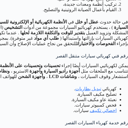
تركيب أنظمة ومعدات جديدة،
القيام بأعمال الصيانة الروتينية والتصليح.
في حالة حدوث
عطل أو خلل
في
الأنظمة الكهربائية أو الإلكترونية للسي
السيارة
) ، يستخدم كهربائيو السيارات مجموعة من أدوات
التشخيص
(ال
المشكلة وتزويد العميل
بتقدير للوقت والتكلفة اللازمة لحلها
. عندما تكو
كهربائي السيارات بإزالتها واستبدالها (
طلب أي مواد
غير متوفرة). بمجرد
بإجراء
الفحوصات والاختبارات
للتحقق من نجاح عمليات الإصلاح وأن الس
رقم فني كهربائي سيارات متنقل القصر
يمكن لكهربائيي السيارات أيضًا إجراء
تحسينات وتحسينات على الأنظمة ال
تتناسب مع الملحقات مثل
أجهزة راديو السيارة وأجهزة
الاستريو ،
ونظام ا
استشعار وقوف السيارات ،
وشاشات LCD
،
وأجهزة الشحن
للهواتف ال
كهربائي
تبديل بطاريات
.
تصليح مكيف السيارة.
نعبئة عاو مكيف السيارة.
فحص كمبيوتر سيارات.
اخصائي تكييف
سيارات.
رقم خدمة كهرباء السيارات القصر