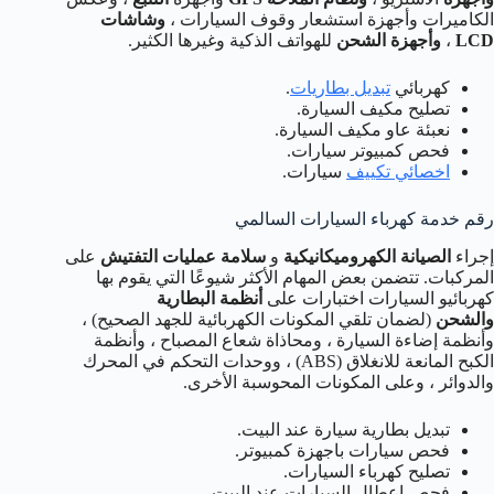
الكاميرات وأجهزة استشعار وقوف السيارات ،
وشاشات
LCD
،
وأجهزة الشحن
للهواتف الذكية وغيرها الكثير.
كهربائي
تبديل بطاريات
.
تصليح مكيف السيارة.
نعبئة عاو مكيف السيارة.
فحص كمبيوتر سيارات.
اخصائي تكييف
سيارات.
رقم خدمة كهرباء السيارات السالمي
إجراء
الصيانة الكهروميكانيكية
و
سلامة عمليات التفتيش
على
المركبات. تتضمن بعض المهام الأكثر شيوعًا التي يقوم بها
كهربائيو السيارات اختبارات على
أنظمة البطارية
والشحن
(لضمان تلقي المكونات الكهربائية للجهد الصحيح) ،
وأنظمة إضاءة السيارة ، ومحاذاة شعاع المصباح ، وأنظمة
الكبح المانعة للانغلاق (ABS) ، ووحدات التحكم في المحرك
والدوائر ، وعلى المكونات المحوسبة الأخرى.
تبديل بطارية سيارة عند البيت.
فحص سيارات باجهزة كمبيوتر.
تصليح كهرباء السيارات.
فحص اعطال السيارات عند البيت.