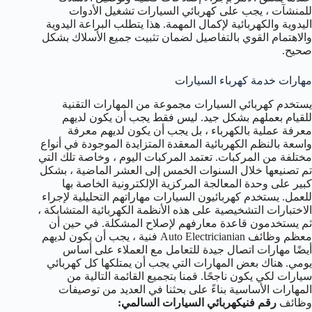
للمنشآت ، يجب على كهربائي السيارات تشغيل الأدوات
اليدوية والكهربائية لإكمال المهمة. هذا يتطلب البراعة اليدوية
والاهتمام القوي بالتفاصيل لضمان تثبيت جميع الأسلاك بشكل
صحيح.
مهارات خدمة كهرباء السيارات
يستخدم كهربائي السيارات مجموعة من المهارات التقنية
للقيام بعملهم بشكل جيد. ليس فقط يجب أن يكون لديهم
معرفة عملية بالكهرباء ، بل يجب أن يكون لديهم معرفة
واسعة بالنظم الكهربائية المعقدة المتزايدة الموجودة في أنواع
مختلفة من المركبات. تعتمد المركبات اليوم ، وخاصة تلك التي
تم تصنيعها خلال السنوات الخمس إلى العشر الماضية ، بشكل
كبير على وحدة المعالجة المركزية الإلكترونية الخاصة بها
للعمل. يستخدم كهربائيون السيارات مهاراتهم التحليلية لإجراء
الاختبارات التشخيصية على هذه الأنظمة الكهربائية المتشابكة ،
ثم يستخدمون قاعدة معارفهم لإصلاح المشكلة. في حين أن
معظم وظائف Auto Electricianian فنية ، يجب أن يكون لديهم
أيضًا مهارات اتصال جيدة للتعامل مع العملاء على أساس
يومي. هناك بعض المهارات التي يجب أن يمتلكها كل كهربائي
سيارات لكي يكون ناجحًا. قمنا بتجميع القائمة التالية من
المهارات الأساسية بناءً على بحثنا في العديد من توصيفات
وظائف
رقم فني
كهربائي السيارات السالمي
: