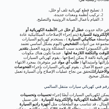
تصليح قطع كهربائية تلف أو خلل،
تركيب أنظمة ومعدات جديدة،
القيام بأعمال الصيانة الروتينية والتصليح.
في حالة حدوث
عطل أو خلل
في
الأنظمة الكهربائية أو
الإلكترونية للسيارة
(يتم إجراء الإصلاحات الميكانيكية عادة
بواسطة
ميكانيكي السيارة
) ، يستخدم كهربائيو السيارات
مجموعة من أدوات
التشخيص
(اليوم بشكل أساسي تعتمد
على الكمبيوتر) لتحديد سبب المشكلة وتزويد العميل
بتقدير
للوقت والتكلفة اللازمة لحلها
. عندما تكون هناك مكونات
كهربائية تالفة لا يمكن إصلاحها ، يقوم كهربائي السيارات
بإزالتها واستبدالها (
طلب أي مواد
غير متوفرة). بمجرد الانتهاء
من جميع الأعمال ، يقوم كهربائي السيارات بإجراء
الفحوصات
والاختبارات
للتحقق من نجاح عمليات الإصلاح وأن السيارة تعمل
بشكل صحيح.
رقم فني كهربائي سيارات متنقل السالمي
يمكن لكهربائيي السيارات أيضًا إجراء
تحسينات وتحسينات
على الأنظمة الكهربائية والإلكترونية للسيارة
. على سبيل
المثال ، قد تتناسب مع الملحقات مثل
أجهزة راديو السيارة
وأجهزة
الاستريو ،
ونظام الملاحة GPS
وأجهزة
التتبع
، وعكس