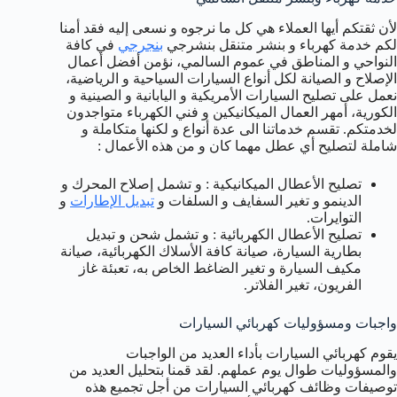
لأن ثقتكم أيها العملاء هي كل ما نرجوه و نسعى إليه فقد أمنا
لكم خدمة كهرباء و بنشر متنقل بنشرجي
بنجرجي
في كافة
النواحي و المناطق في عموم السالمي، نؤمن أفضل أعمال
الإصلاح و الصيانة لكل أنواع السيارات السياحية و الرياضية،
نعمل على تصليح السيارات الأمريكية و اليابانية و الصينية و
الكورية، أمهر العمال الميكانيكين و فني الكهرباء متواجدون
لخدمتكم. تقسم خدماتنا الى عدة أنواع و لكنها متكاملة و
شاملة لتصليح أي عطل مهما كان و من هذه الأعمال :
تصليح الأعطال الميكانيكية : و تشمل إصلاح المحرك و
الدينمو و تغير السفايف و السلفات و
تبديل الإطارات
و
التوايرات.
تصليح الأعطال الكهربائية : و تشمل شحن و تبديل
بطارية السيارة، صيانة كافة الأسلاك الكهربائية، صيانة
مكيف السيارة و تغير الضاغط الخاص به، تعبئة غاز
الفريون، تغير الفلاتر.
واجبات ومسؤوليات كهربائي السيارات
يقوم كهربائي السيارات بأداء العديد من الواجبات
والمسؤوليات طوال يوم عملهم. لقد قمنا بتحليل العديد من
توصيفات وظائف كهربائي السيارات من أجل تجميع هذه