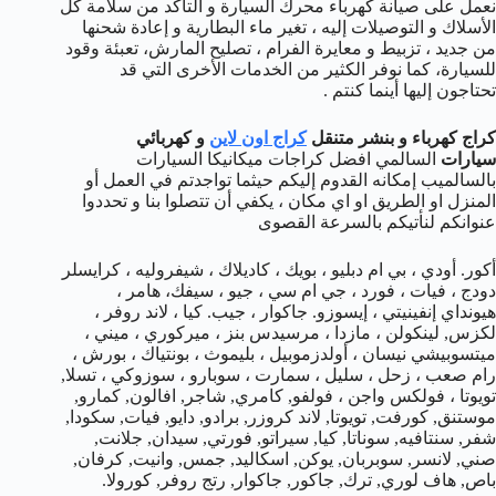
نعمل على صيانة كهرباء محرك السيارة و التأكد من سلامة كل
الأسلاك و التوصيلات إليه ، تغير ماء البطارية و إعادة شحنها
من جديد ، تزبيط و معايرة الفرام ، تصليح المارش، تعبئة وقود
للسيارة، كما نوفر الكثير من الخدمات الأخرى التي قد
تحتاجون إليها أينما كنتم .
كراج كهرباء و بنشر متنقل
كراج اون لاين
و كهربائي
سيارات
السالمي افضل كراجات ميكانيكا السيارات
بالسالميب إمكانه القدوم إليكم حيثما تواجدتم في العمل أو
المنزل او الطريق او اي مكان ، يكفي أن تتصلوا بنا و تحددوا
عنوانكم لنأتيكم بالسرعة القصوى
أكور. أودي ، بي ام دبليو ، بويك ، كاديلاك ، شيفروليه ، كرايسلر
دودج ، فيات ، فورد ، جي ام سي ، جيو ، سيفك، هامر ،
هيونداي إنفينيتي ، إيسوزو. جاكوار ، جيب. كيا ، لاند روفر ،
لكزس, لينكولن ، مازدا ، مرسيدس بنز ، ميركوري ، ميني ،
ميتسوبيشي نيسان ، أولدزموبيل ، بليموث ، بونتياك ، بورش ،
رام صعب ، زحل ، سليل ، سمارت ، سوبارو ، سوزوكي ، تسلا,
تويوتا ، فولكس واجن ، فولفو, كامري, شاجر, افالون, كمارو,
موستنق, كورفت, تويوتا, لاند كروزر, برادو, دايو, فيات, سكودا,
شفر, سنتافيه, سوناتا, كيا, سيراتو, فورتي, سيدان, جلانت,
صني, لانسر, سوبربان, يوكن, اسكاليد, جمس, وانيت, كرفان,
باص, هاف لوري, ترك, جاكور, جاكوار, رتج روفر, كورولا.