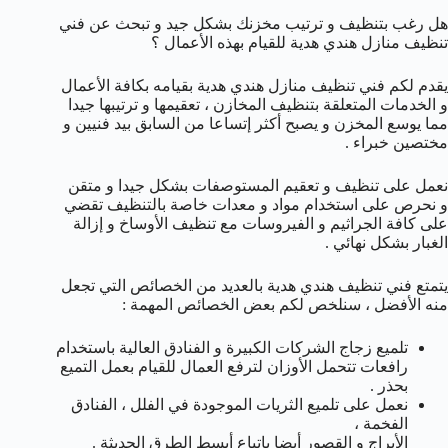
هل رغب بتنظيف و ترتيب مخزنك بشكل جيد و تبحث عن فني
تنظيف منازل هندي هدية للقيام بهذه الأعمال ؟
يقدم لكم فني تنظيف منازل هندي هدية بقيامه بكافة الأعمال
و الخدمات المتعلقة بتنظيف المخازن ، تعقيمها و ترتيبها جيدا
مما يوسع المخزن و يصبح أكثر إتساعا من السابق بيد فنيين و
مختصين خبراء .
نعمل على تنظيف و تعقيم المستوصفات بشكل جيدا و متقن
و نحرص على استخدام مواد و معدات خاصة بالتنظيف تقضي
على كافة الجراثيم و الفيروسات مع تنظيف الأوساخ و إزالة
الغبار بشكل نهائي .
يتمتع فني تنظيف هندي هدية بالعديد من الخصائص التي تجعل
منه الأفضل ، سنلخص لكم بعض الخصائص المهمة :
تلميع زجاج الشركات الكبيرة و الفنادق العالية باستخدام
رافعات تتحمل الأوزان لترفع العمال للقيام بعمل التميع
بحذر .
نعمل على تلميع الثريات الموجودة في الفلل ، الفنادق
الفخمة ،
الأبراج و القصور أيضا باتباع أبسط الطرق الحديثة .