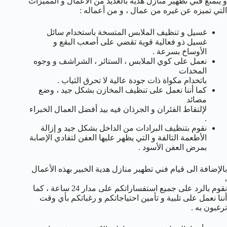
و يتمتع فني تطهير منازل هدية بالعديد من الأعمال و المميزات
التي تميزه عن غيره من عمال ، و من أعماله :
غسيل و تنظيف الملابس المتسخة باستخدام سائل
غسيل ذو فعالية قوية تقضي على أصعب البقع و
الأوساخ بسرعة .
نعمل على كوي الملابس ، الستائر ، الشراشف و وجوه
المخدات
باتخدام مكواة ذات جودة عالية لا تحرق الثياب .
كما أننا نعمل على تنظيف المخازن بشكل جيد ، وضع
مصائد
لإلتقاط الفئران و الجرذان فيه بيد أفضل العمال الخبراء
.
نقوم بتنظيف البرادات من الداخل بشكل جيد و إزالة
الأطعمة التالفة و التي يظهر عليها العفن لتفادي الإصابة
بمرض العفن الأسود .
بالإضافة الى قيام فني تطهير منازل هدية الخبير بهذه الأعمال
،
نقوم بالرد على جميع استفساراتكم على مدار 24 ساعة ، كما
أننا نعمل على تلبية و تأمين احتياجاتكم و رغباتكم بأي وقت
ترغبون به .