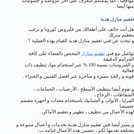
مواقعنا ، كما يمكنكم التعرف على آخر عروضنا و حسوماتنا
منها أيضا .
تعقيم منازل هدية
هل أنت خائف على أطفالك من فايروس كورونا و ترغب
بتعقيم منزلك
و تبحث عن فني تعقيم منازل هدية للقيام بهذه العملية ؟
تواصل مع فني
تعقيم منازل
المختص بالقضاء على كافة
الجراثيم الدقيقة
و الفيروسات بنسبة 100 % عبر استخدام مواد تنظيف ذات
فعالية
قوية و رائحة مميزة و ساحرة عبر أفضل الفنيين و الخبراء .
و نقوم أيضا بتنظيف الأسطح ، الأرضيات ، الحمامات ،
الشفاطات ، الزجاج ،
المرايا ، الأبواب و الشبابيك باستخدام معدات و أجهزة مصمم
خصيصا
لهذه الأعمال من تنظيف ، تطهير و تعقيم الأماكن .
و يتميز أيضا فني تعقيم منازل هدية بخدمات و أعمال متنوعة و
مختلفة نقدمها لكم ، تتضمن هذه الأعمال قيامه ب :