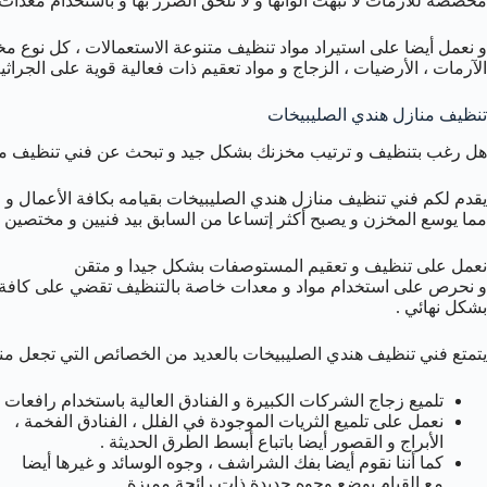
مخصصة للآرمات لا تبهت ألوانها و لا تلحق الضرر بها و باستخدام معد
و نعمل أيضا على استيراد مواد تنظيف متنوعة الاستعمالات ، كل نوع م
الآرمات ، الأرضيات ، الزجاج و مواد تعقيم ذات فعالية قوية على الجراثيم
تنظيف منازل هندي الصليبيخات
هل رغب بتنظيف و ترتيب مخزنك بشكل جيد و تبحث عن فني تنظيف منازل
يقدم لكم فني تنظيف منازل هندي الصليبيخات بقيامه بكافة الأعمال و ال
مما يوسع المخزن و يصبح أكثر إتساعا من السابق بيد فنيين و مختصين خ
نعمل على تنظيف و تعقيم المستوصفات بشكل جيدا و متقن
و نحرص على استخدام مواد و معدات خاصة بالتنظيف تقضي على كافة الج
بشكل نهائي .
يتمتع فني تنظيف هندي الصليبيخات بالعديد من الخصائص التي تجعل م
تلميع زجاج الشركات الكبيرة و الفنادق العالية باستخدام رافعات ت
نعمل على تلميع الثريات الموجودة في الفلل ، الفنادق الفخمة ،
الأبراج و القصور أيضا باتباع أبسط الطرق الحديثة .
كما أننا نقوم أيضا بفك الشراشف ، وجوه الوسائد و غيرها أيضا
مع القيام بوضع وجوه جديدة ذات رائحة مميزة .