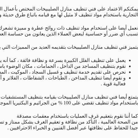
يمكنكم الاعتماد على فني تنظيف منازل الصليبيخات المختص بأعمال التن
التجارية باستخدام مواد تنظيف لا مثيل لها مع قيامه باتباع طرق حديثة و
نعمل أيضا على استخدام مواد تنظيف ذات روائح عطرة و مميزة تشعرك با
تسبب أي ضرر أو حساسية لبعض العملاء الذين يعانون من حساسة العط
يتميز فني تنظيف منازل الصليبيخات بتقديمه العديد من المميزات التي يتم
يعمل على تنظيف الفلل الكبيرة بسرعة و نظافة فائقة ، كما أنه 
نقوم بتنظيف المساجد من الداخل ، الحمامات ، مكان الوضوء باست
نحرص على تقديم خدمة تنظيف و غسيل السجاد ، الموكيت ، المدف
و نقوم أيضا تنظيف المداخن ، الطباخات ، الشفاطات ، الفلاتر و أ
فعالية قوية .
يتمتع أيضا فني تنظيف منازل الصليبيخات بقيامه بتنظيف المستشفيات 
باستخدام مواد تنظيف تقضي على 100 % من الجراثيم و البكتيريا الموجودة على الارضيات .
كما أننا نقوم بتعقيم غرف العمليات باستخدام معقمات مصدقة
من الصحة العالمية ، التأكد من نظافة و تعقيم الغرف بشكل ممتاز و تس
جيدا للحفاظ على نظافتها عبر أفضل الفنيين و الخبراء الاحترافيين .