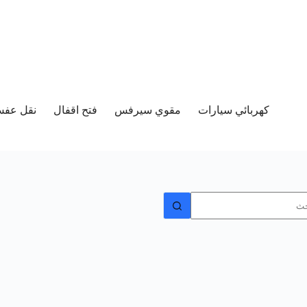
كهربائي سيارات
مقوي سيرفس
فتح اقفال
نقل عفش 