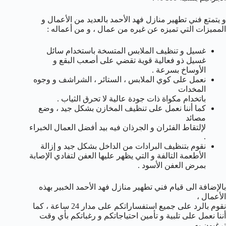
و يتمتع فني تطهير منازل فهد الأحمد بالعديد من الأعمال و
المميزات التي تميزه عن غيره من عمال ، و من أعماله :
غسيل و تنظيف الملابس المتسخة باستخدام سائل
غسيل ذو فعالية قوية تقضي على أصعب البقع و
الأوساخ بسرعة .
نعمل على كوي الملابس ، الستائر ، الشراشف و وجوه
المخدات
باتخدام مكواة ذات جودة عالية لا تحرق الثياب .
كما أننا نعمل على تنظيف المخازن بشكل جيد ، وضع
مصائد
لإلتقاط الفئران و الجرذان فيه بيد أفضل العمال الخبراء
.
نقوم بتنظيف البرادات من الداخل بشكل جيد و إزالة
الأطعمة التالفة و التي يظهر عليها العفن لتفادي الإصابة
بمرض العفن الأسود .
بالإضافة الى قيام فني تطهير منازل فهد الأحمد الخبير بهذه
الأعمال ،
نقوم بالرد على جميع استفساراتكم على مدار 24 ساعة ، كما
أننا نعمل على تلبية و تأمين احتياجاتكم و رغباتكم بأي وقت
ترغبون به .