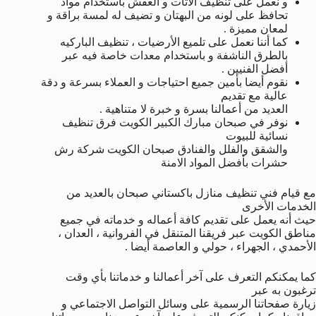
و نعمل على تنظيف الأثات و العفش باستخدام مواد
تحافظ على لونه من البهتان و تضيف له لمسة براقة و
لمعان مميزة .
كما أننا نعمل على تلميع الأرضيات ، تنظيف الباركيه
بالطرق الناشفة و باستخدام معدات خاصة فيه عبر
أفضل الفنيين .
نقوم أيضا بأمين جميع احتياجات و العملاء بسرعة و دقة
عالية مع تقديم
العديد من أعمالنا بسرة و خبرة لا متناهية .
نوفر في صبحان مبارك الكبير الكويت فرق تنظيف
نسائية للبيوت
والشقق والفلل والفنادق صبحان الكويت شركة رش
حشرات بأفضل المواد الامنة
مع قيام فني تنظيف منازل باكستاني صبحان بالعديد من
الخدمات الأخرى
حيث أنه يعمل على تقديم كافة أعماله و خدماته في جميع
مناطق الكويت عبر فريقنا المتنقل في الفروانية ، العدان ،
الأحمدي ، الجهراء ، حولي و العاصمة أيضا .
كما يمكنكم التعرف على آخر أعمالنا و خدماتنا بأي وقت
ترغبون به عبر
زيارة صفحاتنا الرسمية على وسائل التواصل الاجتماعي و