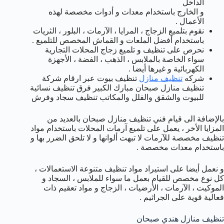
الداخل
و الخارج باستخدام معدات و أدوات مخصصة لهذه
الأعمال .
نقوم بتلميع الزجاج ، المرايا ، الآرمات ، البلور ، الثريات
باستخدام أفضل الملعات و القماش المخصص للتلميع .
نحرص على تنظيف و تلميع زجاج المحلات التجارية
سواء الخاصة بالملابس ، الذهب ، الفضة ، الأجهزة
الكهربائية و غيرها أيضا .
شركه
تنظيف منازل
تنظيف بيوت عبر ارقام شركة
تنظيف منازل صبحان مبارك الكبير فرق تنظيف نسائية
للبيوت والشقق والفلل والمكاتب تنظيف سجاد وفرش
بالإضافة الى قيام فني تنظيف منازل صبحان بالعديد من
المزايا الأخر ، يعمل على تلميع آرمات المحلات باستخدام مواد
تنظيف مخصصة للآرمات لا تبهت ألوانها و لا تلحق الضرر بها و
باستخدام معدات مخصصة .
و نعمل أيضا على استيراد مواد تنظيف متنوعة الاستعمالات ،
كل نوع مخصص للقيام بعمل ما سواء للملابس ، السجاد و
الموكيت ، الآرمات ، الأرضيات ، الزجاج و مواد تعقيم ذات
فعالية قوية على الجراثيم .
تنظيف منازل هندي صبحان