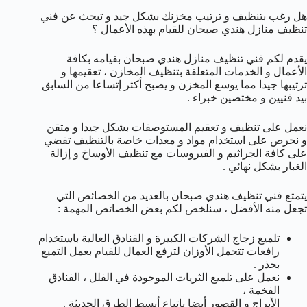
هل رغب بتنظيف و ترتيب مخزنك بشكل جيد و تبحث عن فني
تنظيف منازل هندي صبحان للقيام بهذه الأعمال ؟
يقدم لكم فني تنظيف منازل هندي صبحان بقيامه بكافة
الأعمال و الخدمات المتعلقة بتنظيف المخازن ، تعقيمها و
ترتيبها جيدا مما يوسع المخزن و يصبح أكثر إتساعا من السابق
بيد فنيين و مختصين خبراء .
نعمل على تنظيف و تعقيم المستوصفات بشكل جيدا و متقن
و نحرص على استخدام مواد و معدات خاصة بالتنظيف تقضي
على كافة الجراثيم و الفيروسات مع تنظيف الأوساخ و إزالة
الغبار بشكل نهائي .
يتمتع فني تنظيف هندي صبحان بالعديد من الخصائص التي
تجعل منه الأفضل ، سنلخص لكم بعض الخصائص المهمة :
تلميع زجاج الشركات الكبيرة و الفنادق العالية باستخدام
رافعات تتحمل الأوزان لترفع العمال للقيام بعمل التميع
بحذر .
نعمل على تلميع الثريات الموجودة في الفلل ، الفنادق
الفخمة ،
الأبراج و القصور أيضا باتباع أبسط الطرق الحديثة .