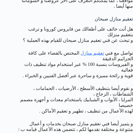
مواقعنا ، كما يمكنكم التعرف على آخر عروضنا و حسوماتنا
منها أيضا .
تعقيم منازل صبحان
هل أنت خائف على أطفالك من فايروس كورونا و ترغب
بتعقيم منزلك
و تبحث عن فني تعقيم منازل صبحان للقيام بهذه العملية ؟
تواصل مع فني
تعقيم منازل
المختص بالقضاء على كافة
الجراثيم الدقيقة
و الفيروسات بنسبة 100 % عبر استخدام مواد تنظيف ذات
فعالية
قوية و رائحة مميزة و ساحرة عبر أفضل الفنيين و الخبراء .
و نقوم أيضا بتنظيف الأسطح ، الأرضيات ، الحمامات ،
الشفاطات ، الزجاج ،
المرايا ، الأبواب و الشبابيك باستخدام معدات و أجهزة مصمم
خصيصا
لهذه الأعمال من تنظيف ، تطهير و تعقيم الأماكن .
و يتميز أيضا فني تعقيم منازل صبحان بخدمات و أعمال
متنوعة و مختلفة نقدمها لكم ، تتضمن هذه الأعمال قيامه ب :