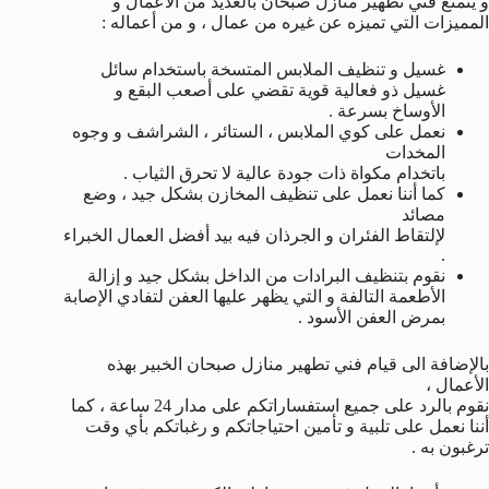
و يتمتع فني تطهير منازل صبحان بالعديد من الأعمال و
المميزات التي تميزه عن غيره من عمال ، و من أعماله :
غسيل و تنظيف الملابس المتسخة باستخدام سائل
غسيل ذو فعالية قوية تقضي على أصعب البقع و
الأوساخ بسرعة .
نعمل على كوي الملابس ، الستائر ، الشراشف و وجوه
المخدات
باتخدام مكواة ذات جودة عالية لا تحرق الثياب .
كما أننا نعمل على تنظيف المخازن بشكل جيد ، وضع
مصائد
لإلتقاط الفئران و الجرذان فيه بيد أفضل العمال الخبراء
.
نقوم بتنظيف البرادات من الداخل بشكل جيد و إزالة
الأطعمة التالفة و التي يظهر عليها العفن لتفادي الإصابة
بمرض العفن الأسود .
بالإضافة الى قيام فني تطهير منازل صبحان الخبير بهذه
الأعمال ،
نقوم بالرد على جميع استفساراتكم على مدار 24 ساعة ، كما
أننا نعمل على تلبية و تأمين احتياجاتكم و رغباتكم بأي وقت
ترغبون به .