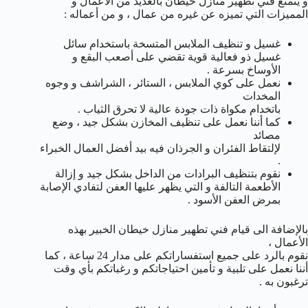
و يتمتع فني تطهير منازل خيطان بالعديد من الأعمال و
المميزات التي تميزه عن غيره من عمال ، و من أعماله :
غسيل و تنظيف الملابس المتسخة باستخدام سائل
غسيل ذو فعالية قوية تقضي على أصعب البقع و
الأوساخ بسرعة .
نعمل على كوي الملابس ، الستائر ، الشراشف و وجوه
المخدات
باتخدام مكواة ذات جودة عالية لا تحرق الثياب .
كما أننا نعمل على تنظيف المخازن بشكل جيد ، وضع
مصائد
لإلتقاط الفئران و الجرذان فيه بيد أفضل العمال الخبراء
.
نقوم بتنظيف البرادات من الداخل بشكل جيد و إزالة
الأطعمة التالفة و التي يظهر عليها العفن لتفادي الإصابة
بمرض العفن الأسود .
بالإضافة الى قيام فني تطهير منازل خيطان الخبير بهذه
الأعمال ،
نقوم بالرد على جميع استفساراتكم على مدار 24 ساعة ، كما
أننا نعمل على تلبية و تأمين احتياجاتكم و رغباتكم بأي وقت
ترغبون به .