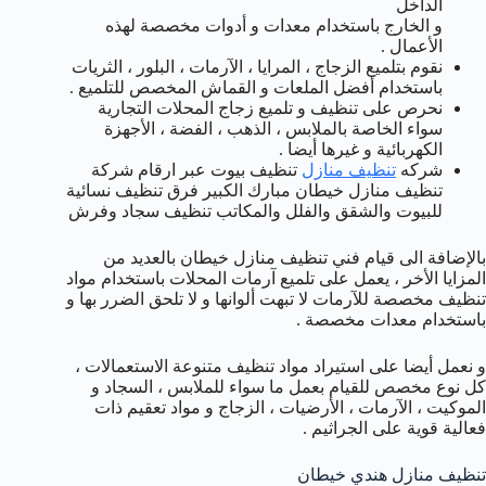
الداخل
و الخارج باستخدام معدات و أدوات مخصصة لهذه
الأعمال .
نقوم بتلميع الزجاج ، المرايا ، الآرمات ، البلور ، الثريات
باستخدام أفضل الملعات و القماش المخصص للتلميع .
نحرص على تنظيف و تلميع زجاج المحلات التجارية
سواء الخاصة بالملابس ، الذهب ، الفضة ، الأجهزة
الكهربائية و غيرها أيضا .
شركه
تنظيف منازل
تنظيف بيوت عبر ارقام شركة
تنظيف منازل خيطان مبارك الكبير فرق تنظيف نسائية
للبيوت والشقق والفلل والمكاتب تنظيف سجاد وفرش
بالإضافة الى قيام فني تنظيف منازل خيطان بالعديد من
المزايا الأخر ، يعمل على تلميع آرمات المحلات باستخدام مواد
تنظيف مخصصة للآرمات لا تبهت ألوانها و لا تلحق الضرر بها و
باستخدام معدات مخصصة .
و نعمل أيضا على استيراد مواد تنظيف متنوعة الاستعمالات ،
كل نوع مخصص للقيام بعمل ما سواء للملابس ، السجاد و
الموكيت ، الآرمات ، الأرضيات ، الزجاج و مواد تعقيم ذات
فعالية قوية على الجراثيم .
تنظيف منازل هندي خيطان