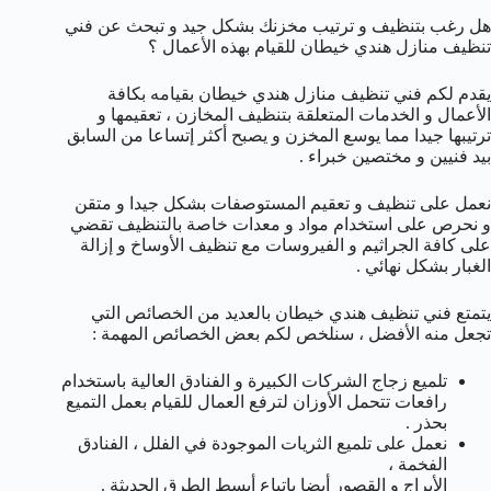
هل رغب بتنظيف و ترتيب مخزنك بشكل جيد و تبحث عن فني
تنظيف منازل هندي خيطان للقيام بهذه الأعمال ؟
يقدم لكم فني تنظيف منازل هندي خيطان بقيامه بكافة
الأعمال و الخدمات المتعلقة بتنظيف المخازن ، تعقيمها و
ترتيبها جيدا مما يوسع المخزن و يصبح أكثر إتساعا من السابق
بيد فنيين و مختصين خبراء .
نعمل على تنظيف و تعقيم المستوصفات بشكل جيدا و متقن
و نحرص على استخدام مواد و معدات خاصة بالتنظيف تقضي
على كافة الجراثيم و الفيروسات مع تنظيف الأوساخ و إزالة
الغبار بشكل نهائي .
يتمتع فني تنظيف هندي خيطان بالعديد من الخصائص التي
تجعل منه الأفضل ، سنلخص لكم بعض الخصائص المهمة :
تلميع زجاج الشركات الكبيرة و الفنادق العالية باستخدام
رافعات تتحمل الأوزان لترفع العمال للقيام بعمل التميع
بحذر .
نعمل على تلميع الثريات الموجودة في الفلل ، الفنادق
الفخمة ،
الأبراج و القصور أيضا باتباع أبسط الطرق الحديثة .