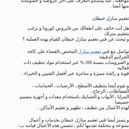
مواقعنا ، كما يمكنكم التعرف على آخر عروضنا و حسوماتنا
منها أيضا .
تعقيم منازل خيطان
هل أنت خائف على أطفالك من فايروس كورونا و ترغب
بتعقيم منزلك
و تبحث عن فني تعقيم منازل خيطان للقيام بهذه العملية ؟
تواصل مع فني
تعقيم منازل
المختص بالقضاء على كافة
الجراثيم الدقيقة
و الفيروسات بنسبة 100 % عبر استخدام مواد تنظيف ذات
فعالية
قوية و رائحة مميزة و ساحرة عبر أفضل الفنيين و الخبراء .
و نقوم أيضا بتنظيف الأسطح ، الأرضيات ، الحمامات ،
الشفاطات ، الزجاج ،
المرايا ، الأبواب و الشبابيك باستخدام معدات و أجهزة مصمم
خصيصا
لهذه الأعمال من تنظيف ، تطهير و تعقيم الأماكن .
و يتميز أيضا فني تعقيم منازل خيطان بخدمات و أعمال
متنوعة و مختلفة نقدمها لكم ، تتضمن هذه الأعمال قيامه ب :