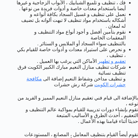
فك ، تنظيف و تلميع الشبابيك ، الأبواب الزجاجية و غيرها
أيضا باستخدام معدات خاصة و أدوات فريدة من نوعها .
نعمل على تنظيف و غسيل السجاد بكافة أنواعه و
أشكاله باستخدام مواد تنظيف لا تبهت ألوانه بل تضيف
له لمعان .
نقوم بتأمين أفضل و أجود أنواع مواد التنظيف و
المعقمات الخاصة
بالتنظيف سواء السجاد أو الملابس و الستائر .
و نحرص على استيراد معدات و أدوات خاصة للقيام بكي
، تنظيف ،
تعقيم و تطهير
الأماكن التي يرغب بها العميل .
شركات تنظيف منازل النعيم مبارك الكبير الكويت فرق
تنظيف نسائية
و تنظيف مداخن وشفاط النعيم إضافة الى
مكافحة
حشرات الكويت
شركة رش حشرات
بالإضافة الى قيام فني تعقيم منازل النعيم المميز و الفريد من
نوعه ،
نقوم بإنشاء دورات تدريبية للقيام بمواكبة عالم التنظيف و
التعقيم ، أحدث الطرق و الأساليب المتبعة
حديثا أثناء قيامنا بهذه الأعمال .
نقوم أيضاً القيام بتنظيف المعامل ، المصانع ، المستودعات