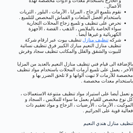
و الخارج باستخدام معدات و أدوات مخصصة لهذه
الأعمال .
نقوم بتلميع الزجاج ، المرايا ، الآرمات ، البلور ، الثريات
باستخدام أفضل الملعات و القماش المخصص للتلميع .
نحرص على تنظيف و تلميع زجاج المحلات التجارية
سواء الخاصة بالملابس ، الذهب ، الفضة ، الأجهزة
الكهربائية و غيرها أيضا .
شركه
تنظيف منازل
تنظيف بيوت عبر ارقام شركة
تنظيف منازل النعيم مبارك الكبير فرق تنظيف نسائية
للبيوت والشقق والفلل والمكاتب تنظيف سجاد وفرش
بالإضافة الى قيام فني تنظيف منازل النعيم بالعديد من المزايا
الأخر ، يعمل على تلميع آرمات المحلات باستخدام مواد تنظيف
مخصصة للآرمات لا تبهت ألوانها و لا تلحق الضرر بها و
باستخدام معدات مخصصة .
و نعمل أيضا على استيراد مواد تنظيف متنوعة الاستعمالات ،
كل نوع مخصص للقيام بعمل ما سواء للملابس ، السجاد و
الموكيت ، الآرمات ، الأرضيات ، الزجاج و مواد تعقيم ذات
فعالية قوية على الجراثيم .
تنظيف منازل هندي النعيم