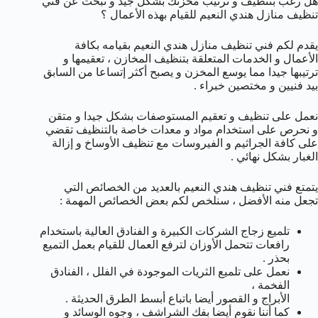
هل رغب بتنظيف و ترتيب مخزنك بشكل جيد و تبحث عن فني
تنظيف منازل هندي النعيم للقيام بهذه الأعمال ؟
يقدم لكم فني تنظيف منازل هندي النعيم بقيامه بكافة
الأعمال و الخدمات المتعلقة بتنظيف المخازن ، تعقيمها و
ترتيبها جيدا مما يوسع المخزن و يصبح أكثر إتساعا من السابق
بيد فنيين و مختصين خبراء .
نعمل على تنظيف و تعقيم المستوصفات بشكل جيدا و متقن
و نحرص على استخدام مواد و معدات خاصة بالتنظيف تقضي
على كافة الجراثيم و الفيروسات مع تنظيف الأوساخ و إزالة
الغبار بشكل نهائي .
يتمتع فني تنظيف هندي النعيم بالعديد من الخصائص التي
تجعل منه الأفضل ، سنلخص لكم بعض الخصائص المهمة :
تلميع زجاج الشركات الكبيرة و الفنادق العالية باستخدام
رافعات تتحمل الأوزان لترفع العمال للقيام بعمل التميع
بحذر .
نعمل على تلميع الثريات الموجودة في الفلل ، الفنادق
الفخمة ،
الأبراج و القصور أيضا باتباع أبسط الطرق الحديثة .
كما أننا نقوم أيضا بفك الشراشف ، وجوه الوسائد و