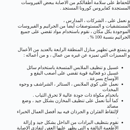
للحفاظ على سلامة أطفالكم من الاصابة ببعض الفيروسات
المستجدة كفايروس كورونا المستجد .
و نعمل على ، الشركات ، المدارس ،
المستشفيات و المستوصفات أيضا من الجراثيم و الفيروسات
الموجودة بكل مكان ، نقوم باستخدام مواد تقضي على جميع
الجراثيم بنسبة 100 % .
و يتمتع فني تطهير منازل المنطقة الرابعة بالعديد من الأعمال
و المميزات التي تميزه عن غيره من عمال ، و من أعماله :
غسيل و تنظيف الملابس المتسخة باستخدام سائل
غسيل ذو فعالية قوية تقضي على أصعب البقع و
الأوساخ بسرعة .
نعمل على كوي الملابس ، الستائر ، الشراشف و وجوه
المخدات
باتخدام مكواة ذات جودة عالية لا تحرق الثياب .
كما أننا نعمل على تنظيف المخازن بشكل جيد ، وضع
مصائد
لإلتقاط الفئران و الجرذان فيه بيد أفضل العمال الخبراء
.
نقوم بتنظيف البرادات من الداخل بشكل جيد و إزالة
الأطعمة التالفة و التي يظهر عليها العفن لتفادي الإصابة