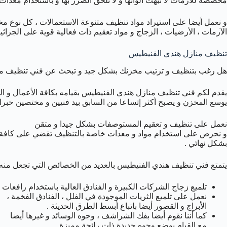
مخصصة للآرمات لا تبهت ألوانها و لا تلحق الضرر بها و باستخدام معد
و نعمل أيضا على استيراد مواد تنظيف متنوعة الاستعمالات ، كل نوع م
الآرمات ، الأرضيات ، الزجاج و مواد تعقيم ذات فعالية قوية على الجراثيم
تنظيف منازل هندي الفنيطيس
هل رغب بتنظيف و ترتيب مخزنك بشكل جيد و تبحث عن فني تنظيف مناز
يقدم لكم فني تنظيف منازل هندي الفنيطيس بقيامه بكافة الأعمال و الخد
يوسع المخزن و يصبح أكثر إتساعا من السابق بيد فنيين و مختصين خبراء
نعمل على تنظيف و تعقيم المستوصفات بشكل جيدا و متقن
و نحرص على استخدام مواد و معدات خاصة بالتنظيف تقضي على كافة الج
بشكل نهائي .
يتمتع فني تنظيف هندي الفنيطيس بالعديد من الخصائص التي تجعل من
تلميع زجاج الشركات الكبيرة و الفنادق العالية باستخدام رافعات ت
نعمل على تلميع الثريات الموجودة في الفلل ، الفنادق الفخمة ،
الأبراج و القصور أيضا باتباع أبسط الطرق الحديثة .
كما أننا نقوم أيضا بفك الشراشف ، وجوه الوسائد و غيرها أيضا
مع القيام بوضع وجوه جديدة ذات رائحة مميزة .