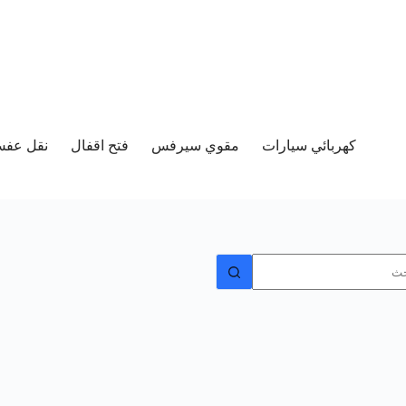
كهربائي سيارات
مقوي سيرفس
فتح اقفال
نقل عفش 