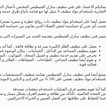
يمكنكم الاعتماد على فني تنظيف منازل الفنيطيس المختص بأعمال التنظ
التجارية باستخدام مواد تنظيف لا مثيل لها مع قيامه باتباع طرق حديثة و
نعمل أيضا على استخدام مواد تنظيف ذات روائح عطرة و مميزة تشعرك با
تسبب أي ضرر أو حساسية لبعض العملاء الذين يعانون من حساسة العط
يتميز فني تنظيف منازل الفنيطيس بتقديمه العديد من المميزات التي يتمتع
يعمل على تنظيف الفلل الكبيرة بسرعة و نظافة فائقة ، كما أنه 
نقوم بتنظيف المساجد من الداخل ، الحمامات ، مكان الوضوء باست
نحرص على تقديم خدمة تنظيف و غسيل السجاد ، الموكيت ، المدف
و نقوم أيضا تنظيف المداخن ، الطباخات ، الشفاطات ، الفلاتر و أ
فعالية قوية .
يتمتع أيضا فني تنظيف منازل الفنيطيس بقيامه بتنظيف المستشفيات س
باستخدام مواد تنظيف تقضي على 100 % من الجراثيم و البكتيريا الموجودة على الارضيات .
كما أننا نقوم بتعقيم غرف العمليات باستخدام معقمات مصدقة
من الصحة العالمية ، التأكد من نظافة و تعقيم الغرف بشكل ممتاز و تس
جيدا للحفاظ على نظافتها عبر أفضل الفنيين و الخبراء الاحترافيين .