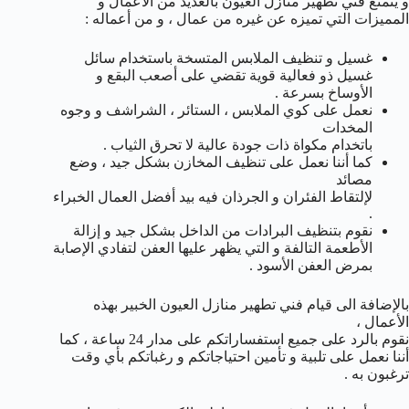
و يتمتع فني تطهير منازل العيون بالعديد من الأعمال و
المميزات التي تميزه عن غيره من عمال ، و من أعماله :
غسيل و تنظيف الملابس المتسخة باستخدام سائل
غسيل ذو فعالية قوية تقضي على أصعب البقع و
الأوساخ بسرعة .
نعمل على كوي الملابس ، الستائر ، الشراشف و وجوه
المخدات
باتخدام مكواة ذات جودة عالية لا تحرق الثياب .
كما أننا نعمل على تنظيف المخازن بشكل جيد ، وضع
مصائد
لإلتقاط الفئران و الجرذان فيه بيد أفضل العمال الخبراء
.
نقوم بتنظيف البرادات من الداخل بشكل جيد و إزالة
الأطعمة التالفة و التي يظهر عليها العفن لتفادي الإصابة
بمرض العفن الأسود .
بالإضافة الى قيام فني تطهير منازل العيون الخبير بهذه
الأعمال ،
نقوم بالرد على جميع استفساراتكم على مدار 24 ساعة ، كما
أننا نعمل على تلبية و تأمين احتياجاتكم و رغباتكم بأي وقت
ترغبون به .