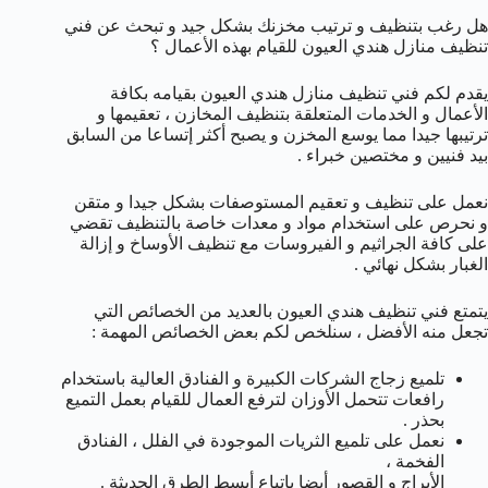
هل رغب بتنظيف و ترتيب مخزنك بشكل جيد و تبحث عن فني
تنظيف منازل هندي العيون للقيام بهذه الأعمال ؟
يقدم لكم فني تنظيف منازل هندي العيون بقيامه بكافة
الأعمال و الخدمات المتعلقة بتنظيف المخازن ، تعقيمها و
ترتيبها جيدا مما يوسع المخزن و يصبح أكثر إتساعا من السابق
بيد فنيين و مختصين خبراء .
نعمل على تنظيف و تعقيم المستوصفات بشكل جيدا و متقن
و نحرص على استخدام مواد و معدات خاصة بالتنظيف تقضي
على كافة الجراثيم و الفيروسات مع تنظيف الأوساخ و إزالة
الغبار بشكل نهائي .
يتمتع فني تنظيف هندي العيون بالعديد من الخصائص التي
تجعل منه الأفضل ، سنلخص لكم بعض الخصائص المهمة :
تلميع زجاج الشركات الكبيرة و الفنادق العالية باستخدام
رافعات تتحمل الأوزان لترفع العمال للقيام بعمل التميع
بحذر .
نعمل على تلميع الثريات الموجودة في الفلل ، الفنادق
الفخمة ،
الأبراج و القصور أيضا باتباع أبسط الطرق الحديثة .