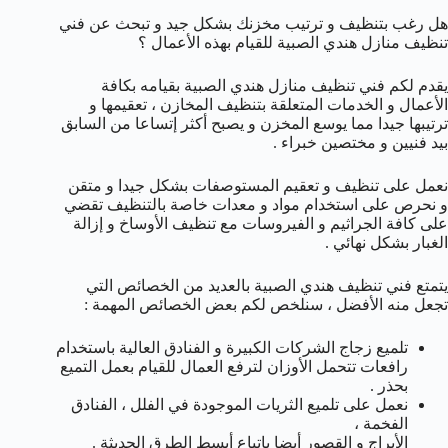
هل رغب بتنظيف و ترتيب مخزنك بشكل جيد و تبحث عن فني
تنظيف منازل هندي الصبية للقيام بهذه الأعمال ؟
يقدم لكم فني تنظيف منازل هندي الصبية بقيامه بكافة
الأعمال و الخدمات المتعلقة بتنظيف المخازن ، تعقيمها و
ترتيبها جيدا مما يوسع المخزن و يصبح أكثر إتساعا من السابق
بيد فنيين و مختصين خبراء .
نعمل على تنظيف و تعقيم المستوصفات بشكل جيدا و متقن
و نحرص على استخدام مواد و معدات خاصة بالتنظيف تقضي
على كافة الجراثيم و الفيروسات مع تنظيف الأوساخ و إزالة
الغبار بشكل نهائي .
يتمتع فني تنظيف هندي الصبية بالعديد من الخصائص التي
تجعل منه الأفضل ، سنلخص لكم بعض الخصائص المهمة :
تلميع زجاج الشركات الكبيرة و الفنادق العالية باستخدام
رافعات تتحمل الأوزان لترفع العمال للقيام بعمل التميع
بحذر .
نعمل على تلميع الثريات الموجودة في الفلل ، الفنادق
الفخمة ،
الأبراج و القصور أيضا باتباع أبسط الطرق الحديثة .