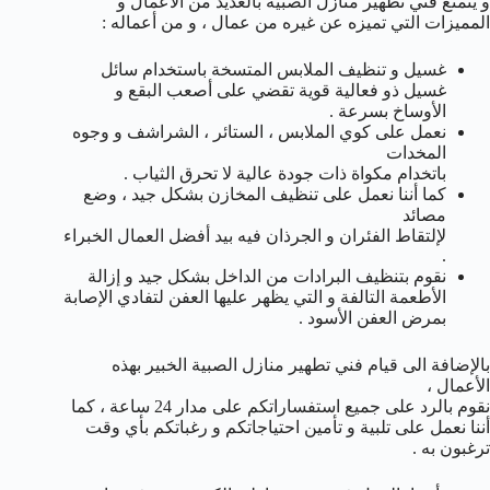
و يتمتع فني تطهير منازل الصبية بالعديد من الأعمال و
المميزات التي تميزه عن غيره من عمال ، و من أعماله :
غسيل و تنظيف الملابس المتسخة باستخدام سائل
غسيل ذو فعالية قوية تقضي على أصعب البقع و
الأوساخ بسرعة .
نعمل على كوي الملابس ، الستائر ، الشراشف و وجوه
المخدات
باتخدام مكواة ذات جودة عالية لا تحرق الثياب .
كما أننا نعمل على تنظيف المخازن بشكل جيد ، وضع
مصائد
لإلتقاط الفئران و الجرذان فيه بيد أفضل العمال الخبراء
.
نقوم بتنظيف البرادات من الداخل بشكل جيد و إزالة
الأطعمة التالفة و التي يظهر عليها العفن لتفادي الإصابة
بمرض العفن الأسود .
بالإضافة الى قيام فني تطهير منازل الصبية الخبير بهذه
الأعمال ،
نقوم بالرد على جميع استفساراتكم على مدار 24 ساعة ، كما
أننا نعمل على تلبية و تأمين احتياجاتكم و رغباتكم بأي وقت
ترغبون به .