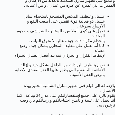
و يتمتع فني تطهير منازل الشامية بالعديد من الأعمال و
المميزات التي تميزه عن غيره من عمال ، و من أعماله :
غسيل و تنظيف الملابس المتسخة باستخدام سائل
غسيل ذو فعالية قوية تقضي على أصعب البقع و
الأوساخ بسرعة .
نعمل على كوي الملابس ، الستائر ، الشراشف و وجوه
المخدات
باتخدام مكواة ذات جودة عالية لا تحرق الثياب .
كما أننا نعمل على تنظيف المخازن بشكل جيد ، وضع
مصائد
لإلتقاط الفئران و الجرذان فيه بيد أفضل العمال الخبراء
.
نقوم بتنظيف البرادات من الداخل بشكل جيد و إزالة
الأطعمة التالفة و التي يظهر عليها العفن لتفادي الإصابة
بمرض العفن الأسود .
بالإضافة الى قيام فني تطهير منازل الشامية الخبير بهذه
الأعمال ،
نقوم بالرد على جميع استفساراتكم على مدار 24 ساعة ، كما
أننا نعمل على تلبية و تأمين احتياجاتكم و رغباتكم بأي وقت
ترغبون به .