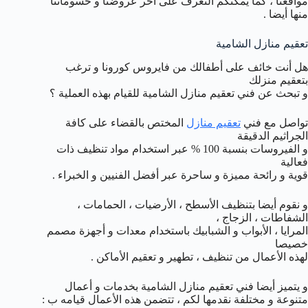
مواقعنا ، كما يمكنكم التعرف على آخر عروضنا و حسوماتنا
منها أيضا .
تعقيم منازل الشامية
هل أنت خائف على أطفالك من فايروس كورونا و ترغب
بتعقيم منزلك
و تبحث عن فني تعقيم منازل الشامية للقيام بهذه العملية ؟
تواصل مع فني
تعقيم منازل
المختص بالقضاء على كافة
الجراثيم الدقيقة
و الفيروسات بنسبة 100 % عبر استخدام مواد تنظيف ذات
فعالية
قوية و رائحة مميزة و ساحرة عبر أفضل الفنيين و الخبراء .
و نقوم أيضا بتنظيف الأسطح ، الأرضيات ، الحمامات ،
الشفاطات ، الزجاج ،
المرايا ، الأبواب و الشبابيك باستخدام معدات و أجهزة مصمم
خصيصا
لهذه الأعمال من تنظيف ، تطهير و تعقيم الأماكن .
و يتميز أيضا فني تعقيم منازل الشامية بخدمات و أعمال
متنوعة و مختلفة نقدمها لكم ، تتضمن هذه الأعمال قيامه ب :