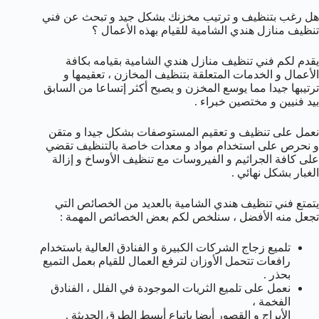
هل رغب بتنظيف و ترتيب مخزنك بشكل جيد و تبحث عن فني
تنظيف منازل هندي الشامية للقيام بهذه الأعمال ؟
يقدم لكم فني تنظيف منازل هندي الشامية بقيامه بكافة
الأعمال و الخدمات المتعلقة بتنظيف المخازن ، تعقيمها و
ترتيبها جيدا مما يوسع المخزن و يصبح أكثر إتساعا من السابق
بيد فنيين و مختصين خبراء .
نعمل على تنظيف و تعقيم المستوصفات بشكل جيدا و متقن
و نحرص على استخدام مواد و معدات خاصة بالتنظيف تقضي
على كافة الجراثيم و الفيروسات مع تنظيف الأوساخ و إزالة
الغبار بشكل نهائي .
يتمتع فني تنظيف هندي الشامية بالعديد من الخصائص التي
تجعل منه الأفضل ، سنلخص لكم بعض الخصائص المهمة :
تلميع زجاج الشركات الكبيرة و الفنادق العالية باستخدام
رافعات تتحمل الأوزان لترفع العمال للقيام بعمل التميع
بحذر .
نعمل على تلميع الثريات الموجودة في الفلل ، الفنادق
الفخمة ،
الأبراج و القصور أيضا باتباع أبسط الطرق الحديثة .