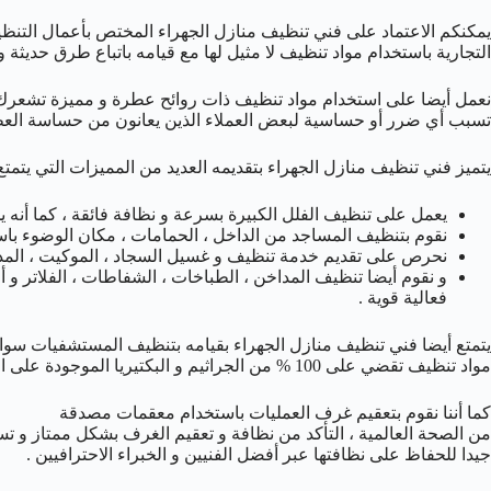
يمكنكم الاعتماد على فني تنظيف منازل الجهراء المختص بأعمال التنظيف
التجارية باستخدام مواد تنظيف لا مثيل لها مع قيامه باتباع طرق حديثة و
نعمل أيضا على استخدام مواد تنظيف ذات روائح عطرة و مميزة تشعرك با
تسبب أي ضرر أو حساسية لبعض العملاء الذين يعانون من حساسة العط
يتميز فني تنظيف منازل الجهراء بتقديمه العديد من المميزات التي يتمتع ب
يعمل على تنظيف الفلل الكبيرة بسرعة و نظافة فائقة ، كما أنه 
نقوم بتنظيف المساجد من الداخل ، الحمامات ، مكان الوضوء باست
نحرص على تقديم خدمة تنظيف و غسيل السجاد ، الموكيت ، المدف
و نقوم أيضا تنظيف المداخن ، الطباخات ، الشفاطات ، الفلاتر و أ
فعالية قوية .
يتمتع أيضا فني تنظيف منازل الجهراء بقيامه بتنظيف المستشفيات سوا
مواد تنظيف تقضي على 100 % من الجراثيم و البكتيريا الموجودة على الارضيات .
كما أننا نقوم بتعقيم غرف العمليات باستخدام معقمات مصدقة
من الصحة العالمية ، التأكد من نظافة و تعقيم الغرف بشكل ممتاز و تس
جيدا للحفاظ على نظافتها عبر أفضل الفنيين و الخبراء الاحترافيين .