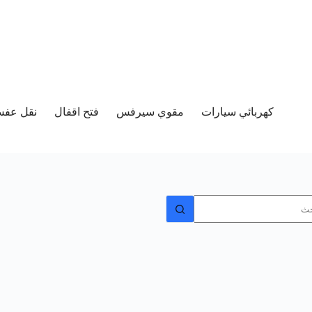
كهربائي سيارات
مقوي سيرفس
فتح اقفال
نقل عفش 