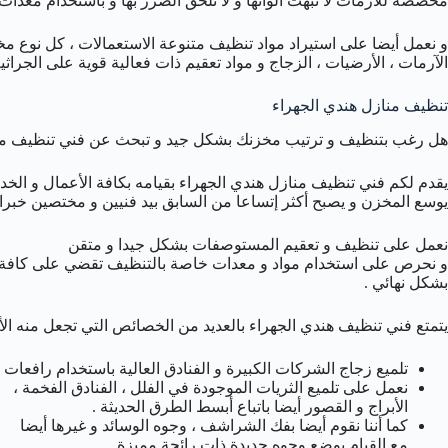
مخصصة للآرمات لا تبهت ألوانها و لا تلحق الضرر بها و باستخدام معد
و نعمل أيضا على استيراد مواد تنظيف متنوعة الاستعمالات ، كل نوع م
الآرمات ، الأرضيات ، الزجاج و مواد تعقيم ذات فعالية قوية على الجراثيم
تنظيف منازل هندي الجهراء
هل رغب بتنظيف و ترتيب مخزنك بشكل جيد و تبحث عن فني تنظيف منازل
يقدم لكم فني تنظيف منازل هندي الجهراء بقيامه بكافة الأعمال و الخدما
يوسع المخزن و يصبح أكثر إتساعا من السابق بيد فنيين و مختصين خبراء
نعمل على تنظيف و تعقيم المستوصفات بشكل جيدا و متقن
و نحرص على استخدام مواد و معدات خاصة بالتنظيف تقضي على كافة الج
بشكل نهائي .
يتمتع فني تنظيف هندي الجهراء بالعديد من الخصائص التي تجعل منه 
تلميع زجاج الشركات الكبيرة و الفنادق العالية باستخدام رافعات ت
نعمل على تلميع الثريات الموجودة في الفلل ، الفنادق الفخمة ،
الأبراج و القصور أيضا باتباع أبسط الطرق الحديثة .
كما أننا نقوم أيضا بفك الشراشف ، وجوه الوسائد و غيرها أيضا
مع القيام بوضع وجوه جديدة ذات رائحة مميزة .