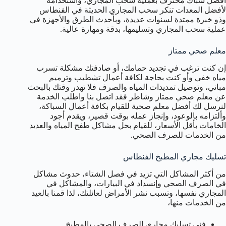
أفضل سباك محترف بعملية سحب المجاري، واستخدامه
لأفضل المعدات تنكر سحب المجاري الحديثة في الفنطاس
وذو خبرة ممتدة لسنوات عديدة، وبأحدث الطرق والأجهزة في
عملية سحب المجاري وتسليمها، بدقة ومهارة عالية.
معلم صحي ممتاز
إن كنت ترغب في تجديد حمامك، أو صادفتك مشكلة تسرب
مياه خفي وأو كنت بحاجة لكافة أعمال تشطيب وترميم
مباني، وتوصيل تمديدات المياه والصرف فلا تهدر وقتك بالبحث
عن معلم صحي ممتاز وشاطر فقد اتصل بنا واطلب الخدمة
لنرسل لك أفضل معلم صحية للقيام بكافة أعمال السباكة،
وألتزامه بالوعود، وإنجاز عمله بوقت قصير، ويقدم أجود
الخامات بأقل الأسعار، للقيام بحل مشاكل طفح المياه والعديد
من الخدمات للصرف الصحي.
تسليك مجاري المطبخ الفنطاس
من أكثر المشاكل التي تزيد في فصل الشتاء، حدوث مشاكل
في الصرف الصحي وإنسداد في البيارات، والمشاكل في
المجاري نفسها، وتسبب نشر الأمراض لعائلتك، لذا قمنا بالعيد
من الخدمات منها،
فني تسليك مجاري الصرف الصحي بالمطبخ