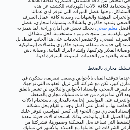
في التخلص من كافة المشاكل، المتكررة لكافة العملاء،
واستخدامنا لكافة الآلات الكهربائية، للكشف عن هذه
المشاكل، وحلها بفضل الميزات التي تتوفر لدى عمالنا
والخبرات المؤهلة والشهادات، وصيانة كافة أعمال الصرف
الصحي وتمديد جاكوزي والشلالات وتسليك المجاري، بفضل
أفضل
معلم صحي
، يجعلك تعيش في أمان وراحة، لما يتميز به
في مايقدمه من منتجات ومواد مستخدمة، لحل مشاكل
الصرف الصحي، ولا تقتصر الخدمات على هذا الجانب فقط، بل
تمتد إلى خدمات متنقلة، وتمديد جاكوزي وغسالات إتوماتيكية
وصيانة الفلاتر وتركيبها، وإنشاء البرك المائية، وصيانة دش
الماء، والعديد من الخدمات المتنوعة المتوفرة لدينا.
تسليك مجاري بالضغط
عندما تتوقف المياه بالأحواض ويصعب تصريفه، ستكون في
مأزق كبير، لكن مع شركتنا التي تزيل العقبات التي تواجهك
بالصرف الصحي، وأنسداد الأحواض والبلاليع، لن تشعر بالقلق
بعد الآن لما توفره من خدمات تسليك مجاري بالضغط،
والتعرف على المواسير الخاصة بالمجاري، باستخدام الآلات
الخاصة بها، والعمل على أكمل وجه، والقيام بحل مشكلة
إنسداد المجاري دون اللجوء إلى كسر المواسير، لنوفر عليك
أيها العميل المال والوقت، وذلك باستخدام آلات حديثة معدة
للضغط التي تساعد بحل المشكلة وضمورها، فشركتنا من
أرقى الشركات في تعاملها مع العملاء، والأشهر في تسليك