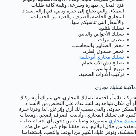
فتح المجاري بمهارة وسرعة، وتلبية كافة طلبات
العملاء، والتي تحتاج إلى خبرة وتأني، في إزالة إنسداد
المجاري الخاصة بالصرف، والعديد من الخدمات،
والأسعار التي تناسبكم منها،
تسليك بلتليع.
تسليك الأحواض والبانيو.
تنظيف بيرات.
فحص الصنابير والمحاسب.
فحص صندوق الطرد.
تسليك مجاري أبوحليفة
تصليح دش الاستحمام.
توزيع المواسير.
تركيب الأدوات الصحية.
ماكينة تسليك مجاري
شركتنا دائماً بالخدمة لتسليك المجاري، في منزلك أو شركتك
أو أي مكان تتواجد به، لتساعدك على التخلص من الانسداد
الممكن حدوثه، والذي يسبب لك أرق وإنزعاج، لذا وفرنا خبرة
كبيرة في تسليك المجاري، وأنابيب الصرف الصحي، ومعدات
تسليك مجاري
مستوردة وصيانته من دخول أي أجسام صلبة،
معقدة من خلال البلاليع، وقد حققنا نجاح كبير في حل هذه
المشكلة، ونوفر عليك الكبير من الوقت والتعب، باستخدامنا