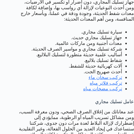
جهاز تسليك المجاري، دون أضرار أو تكسير في الأرضيات،
ومن أحدث النوعيات لإزالة أي رواسب بها، وإضافة لكافة
معدات شفط الحديثة، وجودة ودقة في عملنا، وبأسعار خارج
المنافسة، ومن أهم المعدات الحديثة:
سيارة تسليك مجاري.
جهاز تسليك مجاري حديث.
معدات أجنبية ومن ماركات عالمية.
شركة تسليك مجاري و مواسير الصرف الحديثة.
أساليب علمية حديثة متطورة لتسليك البلاليع.
شفاط تسليك بلاليع.
آلات كهربائية حديثة للشفط.
أحدث صهريج الجت.
تركيب سخان ماء
تركيب فلاتر مياه
تركيب مضخات مياه
عامل تسليك مجاري
عند معاناتك من إغلاق الصرف الصحي، ودون معرفة السبب،
ومن مشاكل تسريب المياه أو الرطوبة، ممايؤدي إلى
إضطرارك لإزالة البلاط لعدة مرات دون جدوى، شركتنا
ستساعدك في إيجاد العديد من الحلول الفعالة، وغير التقليدية