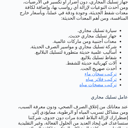
جهاز تسليك المجاري، دون أضرار أو تكسير في الأرضيات،
ومن أحدث النوعيات لإزالة أي رواسب بها، وإضافة لكافة
معدات شفط الحديثة، وجودة ودقة في عملنا، وبأسعار خارج
المنافسة، ومن أهم المعدات الحديثة:
سيارة تسليك مجاري.
جهاز تسليك مجاري حديث.
معدات أجنبية ومن ماركات عالمية.
شركة تسليك مجاري و مواسير الصرف الحديثة.
أساليب علمية حديثة متطورة لتسليك البلاليع.
شفاط تسليك بلاليع.
آلات كهربائية حديثة للشفط.
أحدث صهريج الجت.
تركيب سخان ماء
تركيب فلاتر مياه
تركيب مضخات مياه
عامل تسليك مجاري
عند معاناتك من إغلاق الصرف الصحي، ودون معرفة السبب،
ومن مشاكل تسريب المياه أو الرطوبة، ممايؤدي إلى
إضطرارك لإزالة البلاط لعدة مرات دون جدوى، شركتنا
ستساعدك في إيجاد العديد من الحلول الفعالة، وغير التقليدية