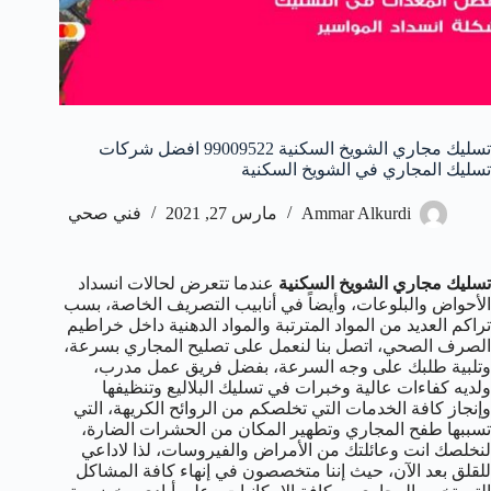
تسليك مجاري الشويخ السكنية 99009522 افضل شركات
تسليك المجاري في الشويخ السكنية
Ammar Alkurdi
مارس 27, 2021
فني صحي
تسليك مجاري الشويخ السكنية
عندما تتعرض لحالات انسداد
الأحواض والبلوعات، وأيضاً في أنابيب التصريف الخاصة، بسب
تراكم العديد من المواد المترتبة والمواد الدهنية داخل خراطيم
الصرف الصحي، اتصل بنا لنعمل على تصليح المجاري بسرعة،
وتلبية طلبك على وجه السرعة، بفضل فريق عمل مدرب،
ولديه كفاءات عالية وخبرات في تسليك البلاليع وتنظيفها
وإنجاز كافة الخدمات التي تخلصكم من الروائح الكريهة، التي
تسببها طفح المجاري وتطهير المكان من الحشرات الضارة،
لنخلصك انت وعائلتك من الأمراض والفيروسات، لذا لاداعي
للقلق بعد الآن، حيث إننا متخصصون في إنهاء كافة المشاكل