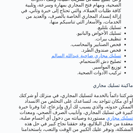
الصحية، ومهام فتح المجاري بمهارة وسرعة، وتلبية
كافة طلبات العملاء، والتي تحتاج إلى خبرة وتأني، في
إزالة إنسداد المجاري الخاصة بالصرف، والعديد من
الخدمات، والأسعار التي تناسبكم منها،
تسليك بلتليع.
تسليك الأحواض والبانيو.
تنظيف بيرات.
فحص الصنابير والمحاسب.
فحص صندوق الطرد.
تسليك مجاري ضاحية عبدالله السالم
تصليح دش الاستحمام.
توزيع المواسير.
تركيب الأدوات الصحية.
ماكينة تسليك مجاري
شركتنا دائماً بالخدمة لتسليك المجاري، في منزلك أو شركتك
أو أي مكان تتواجد به، لتساعدك على التخلص من الانسداد
الممكن حدوثه، والذي يسبب لك أرق وإنزعاج، لذا وفرنا خبرة
كبيرة في تسليك المجاري، وأنابيب الصرف الصحي، ومعدات
تسليك مجاري
مستوردة وصيانته من دخول أي أجسام صلبة،
معقدة من خلال البلاليع، وقد حققنا نجاح كبير في حل هذه
المشكلة، ونوفر عليك الكبير من الوقت والتعب، باستخدامنا