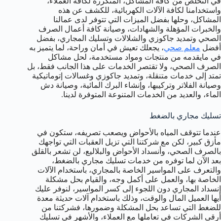
في التخلص من كافة المشاكل، المتكررة لكافة العملاء،
واستخدامنا لكافة الآلات الكهربائية، للكشف عن هذه
المشاكل، وحلها بفضل الميزات التي تتوفر لدى عمالنا
والخبرات المؤهلة والشهادات، وصيانة كافة أعمال الصرف
الصحي وتمديد جاكوزي والشلالات وتسليك المجاري، بفضل
أفضل
معلم صحي
، يجعلك تعيش في أمان وراحة، لما يتميز به
في مايقدمه من منتجات ومواد مستخدمة، لحل مشاكل
الصرف الصحي، ولا تقتصر الخدمات على هذا الجانب فقط، بل
تمتد إلى خدمات متنقلة، وتمديد جاكوزي وغسالات إتوماتيكية
وصيانة الفلاتر وتركيبها، وإنشاء البرك المائية، وصيانة دش
الماء، والعديد من الخدمات المتنوعة المتوفرة لدينا.
تسليك مجاري بالضغط
عندما تتوقف المياه بالأحواض ويصعب تصريفه، ستكون في
مأزق كبير، لكن مع شركتنا التي تزيل العقبات التي تواجهك
بالصرف الصحي، وأنسداد الأحواض والبلاليع، لن تشعر بالقلق
بعد الآن لما توفره من خدمات تسليك مجاري بالضغط،
والتعرف على المواسير الخاصة بالمجاري، باستخدام الآلات
الخاصة بها، والعمل على أكمل وجه، والقيام بحل مشكلة
إنسداد المجاري دون اللجوء إلى كسر المواسير، لنوفر عليك
أيها العميل المال والوقت، وذلك باستخدام آلات حديثة معدة
للضغط التي تساعد بحل المشكلة وضمورها، فشركتنا من
أرقى الشركات في تعاملها مع العملاء، والأشهر في تسليك