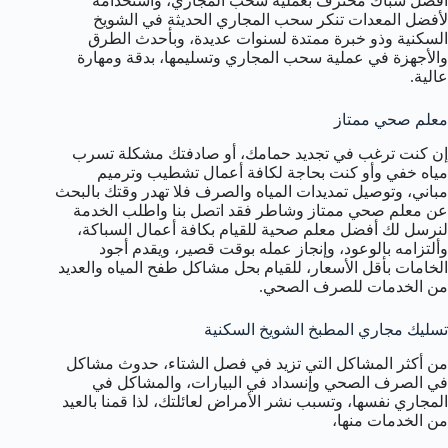
أفضل سباك محترف بعملية سحب المجاري، واستخدامه
لأفضل المعدات تنكر سحب المجاري الحديثة في الشويخ
السكنية وذو خبرة ممتدة لسنوات عديدة، وبأحدث الطرق
والأجهزة في عملية سحب المجاري وتسليمها، بدقة ومهارة
عالية.
معلم صحي ممتاز
إن كنت ترغب في تجديد حمامك، أو صادفتك مشكلة تسرب
مياه خفي وأو كنت بحاجة لكافة أعمال تشطيب وترميم
مباني، وتوصيل تمديدات المياه والصرف فلا تهدر وقتك بالبحث
عن معلم صحي ممتاز وشاطر فقد اتصل بنا واطلب الخدمة
لنرسل لك أفضل معلم صحية للقيام بكافة أعمال السباكة،
وألتزامه بالوعود، وإنجاز عمله بوقت قصير، ويقدم أجود
الخامات بأقل الأسعار، للقيام بحل مشاكل طفح المياه والعديد
من الخدمات للصرف الصحي.
تسليك مجاري المطبخ الشويخ السكنية
من أكثر المشاكل التي تزيد في فصل الشتاء، حدوث مشاكل
في الصرف الصحي وإنسداد في البيارات، والمشاكل في
المجاري نفسها، وتسبب نشر الأمراض لعائلتك، لذا قمنا بالعيد
من الخدمات منها،