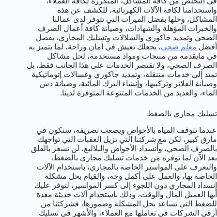
في التخلص من كافة المشاكل، المتكررة لكافة العملاء،
واستخدامنا لكافة الآلات الكهربائية، للكشف عن هذه
المشاكل، وحلها بفضل الميزات التي تتوفر لدى عمالنا
والخبرات المؤهلة والشهادات، وصيانة كافة أعمال الصرف
الصحي وتمديد جاكوزي والشلالات وتسليك المجاري، بفضل
أفضل
معلم صحي
، يجعلك تعيش في أمان وراحة، لما يتميز به
في مايقدمه من منتجات ومواد مستخدمة، لحل مشاكل
الصرف الصحي، ولا تقتصر الخدمات على هذا الجانب فقط، بل
تمتد إلى خدمات متنقلة، وتمديد جاكوزي وغسالات إتوماتيكية
وصيانة الفلاتر وتركيبها، وإنشاء البرك المائية، وصيانة دش
الماء، والعديد من الخدمات المتنوعة المتوفرة لدينا.
تسليك مجاري بالضغط
عندما تتوقف المياه بالأحواض ويصعب تصريفه، ستكون في
مأزق كبير، لكن مع شركتنا التي تزيل العقبات التي تواجهك
بالصرف الصحي، وأنسداد الأحواض والبلاليع، لن تشعر بالقلق
بعد الآن لما توفره من خدمات تسليك مجاري بالضغط،
والتعرف على المواسير الخاصة بالمجاري، باستخدام الآلات
الخاصة بها، والعمل على أكمل وجه، والقيام بحل مشكلة
إنسداد المجاري دون اللجوء إلى كسر المواسير، لنوفر عليك
أيها العميل المال والوقت، وذلك باستخدام آلات حديثة معدة
للضغط التي تساعد بحل المشكلة وضمورها، فشركتنا من
أرقى الشركات في تعاملها مع العملاء، والأشهر في تسليك