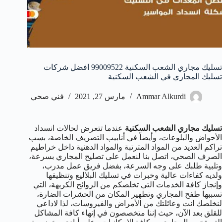
تسليك مجاري الشعب السكنية 99009522 افضل شركات
تسليك المجاري في الشعب السكنية
Ammar Alkurdi
مارس 27, 2021
فني صحي
تسليك مجاري الشعب السكنية
عندما تتعرض لحالات انسداد
الأحواض والبلوعات، وأيضاً في أنابيب التصريف الخاصة، بسب
تراكم العديد من المواد المترتبة والمواد الدهنية داخل خراطيم
الصرف الصحي، اتصل بنا لنعمل على تصليح المجاري بسرعة،
وتلبية طلبك على وجه السرعة، بفضل فريق عمل مدرب،
ولديه كفاءات عالية وخبرات في تسليك البلاليع وتنظيفها
وإنجاز كافة الخدمات التي تخلصكم من الروائح الكريهة، التي
تسببها طفح المجاري وتطهير المكان من الحشرات الضارة،
لنخلصك انت وعائلتك من الأمراض والفيروسات، لذا لاداعي
للقلق بعد الآن، حيث إننا متخصصون في إنهاء كافة المشاكل