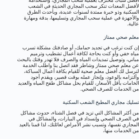
أفضل سباك محترف بعملية سحب المجاري، واستخدامه
لأفضل المعدات تنكر سحب المجاري الحديثة في الشعب
السكنية وذو خبرة ممتدة لسنوات عديدة، وبأحدث الطرق
والأجهزة في عملية سحب المجاري وتسليمها، بدقة ومهارة
عالية.
معلم صحي ممتاز
إن كنت ترغب في تجديد حمامك، أو صادفتك مشكلة تسرب
مياه خفي وأو كنت بحاجة لكافة أعمال تشطيب وترميم
مباني، وتوصيل تمديدات المياه والصرف فلا تهدر وقتك بالبحث
عن معلم صحي ممتاز وشاطر فقد اتصل بنا واطلب الخدمة
لنرسل لك أفضل معلم صحية للقيام بكافة أعمال السباكة،
وألتزامه بالوعود، وإنجاز عمله بوقت قصير، ويقدم أجود
الخامات بأقل الأسعار، للقيام بحل مشاكل طفح المياه والعديد
من الخدمات للصرف الصحي.
تسليك مجاري المطبخ الشعب السكنية
من أكثر المشاكل التي تزيد في فصل الشتاء، حدوث مشاكل
في الصرف الصحي وإنسداد في البيارات، والمشاكل في
المجاري نفسها، وتسبب نشر الأمراض لعائلتك، لذا قمنا بالعيد
من الخدمات منها،