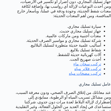
جهاز تسليك المجاري، دون أضرار أو تكسير في الأرضيات،
ومن أحدث النوعيات لإزالة أي رواسب بها، وإضافة لكافة
معدات شفط الحديثة، وجودة ودقة في عملنا، وبأسعار خارج
المنافسة، ومن أهم المعدات الحديثة:
سيارة تسليك مجاري.
جهاز تسليك مجاري حديث.
معدات أجنبية ومن ماركات عالمية.
شركة تسليك مجاري و مواسير الصرف الحديثة.
أساليب علمية حديثة متطورة لتسليك البلاليع.
شفاط تسليك بلاليع.
آلات كهربائية حديثة للشفط.
أحدث صهريج الجت.
تركيب سخان ماء
تركيب فلاتر مياه
تركيب مضخات مياه
عامل تسليك مجاري
عند معاناتك من إغلاق الصرف الصحي، ودون معرفة السبب،
ومن مشاكل تسريب المياه أو الرطوبة، ممايؤدي إلى
إضطرارك لإزالة البلاط لعدة مرات دون جدوى، شركتنا
ستساعدك في إيجاد العديد من الحلول الفعالة، وغير التقليدية