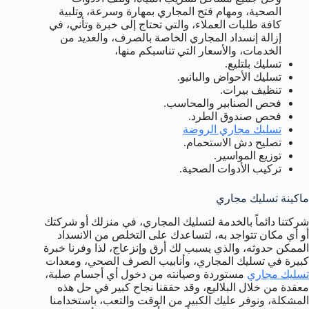
الصحية، ومهام فتح المجاري بمهارة وسرعة، وتلبية
كافة طلبات العملاء، والتي تحتاج إلى خبرة وتأني، في
إزالة إنسداد المجاري الخاصة بالصرف، والعديد من
الخدمات، والأسعار التي تناسبكم منها،
تسليك بلتليع.
تسليك الأحواض والبانيو.
تنظيف بيرات.
فحص الصنابير والمحاسب.
فحص صندوق الطرد.
تسليك مجاري الروضة
تصليح دش الاستحمام.
توزيع المواسير.
تركيب الأدوات الصحية.
ماكينة تسليك مجاري
شركتنا دائماً بالخدمة لتسليك المجاري، في منزلك أو شركتك
أو أي مكان تتواجد به، لتساعدك على التخلص من الانسداد
الممكن حدوثه، والذي يسبب لك أرق وإنزعاج، لذا وفرنا خبرة
كبيرة في تسليك المجاري، وأنابيب الصرف الصحي، ومعدات
تسليك مجاري
مستوردة وصيانته من دخول أي أجسام صلبة،
معقدة من خلال البلاليع، وقد حققنا نجاح كبير في حل هذه
المشكلة، ونوفر عليك الكبير من الوقت والتعب، باستخدامنا