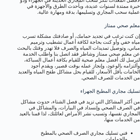
لأفضل المعدات تنكر سحب المجاري الحديثة في الجهراء وذو
خبرة ممتدة لسنوات عديدة، وبأحدث الطرق والأجهزة في
عملية سحب المجاري وتسليمها، بدقة ومهارة عالية.
معلم صحي ممتاز
إن كنت ترغب في تجديد حمامك، أو صادفتك مشكلة تسرب
مياه خفي وأو كنت بحاجة لكافة أعمال تشطيب وترميم
مباني، وتوصيل تمديدات المياه والصرف فلا تهدر وقتك بالبحث
عن معلم صحي ممتاز وشاطر فقد اتصل بنا واطلب الخدمة
لنرسل لك أفضل معلم صحية للقيام بكافة أعمال السباكة،
وألتزامه بالوعود، وإنجاز عمله بوقت قصير، ويقدم أجود
الخامات بأقل الأسعار، للقيام بحل مشاكل طفح المياه والعديد
من الخدمات للصرف الصحي.
تسليك مجاري المطبخ الجهراء
من أكثر المشاكل التي تزيد في فصل الشتاء، حدوث مشاكل
في الصرف الصحي وإنسداد في البيارات، والمشاكل في
المجاري نفسها، وتسبب نشر الأمراض لعائلتك، لذا قمنا بالعيد
من الخدمات منها،
فني تسليك مجاري الصرف الصحي بالمطبخ
والحمامات.