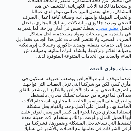
في التخلص من كافة المشاكل، المتكررة لكافة العملاء،
واستخدامنا لكافة الآلات الكهربائية، للكشف عن هذه
المشاكل، وحلها بفضل الميزات التي تتوفر لدى عمالنا
والخبرات المؤهلة والشهادات، وصيانة كافة أعمال الصرف
الصحي وتمديد جاكوزي والشلالات وتسليك المجاري، بفضل
أفضل
معلم صحي
، يجعلك تعيش في أمان وراحة، لما يتميز به
في مايقدمه من منتجات ومواد مستخدمة، لحل مشاكل
الصرف الصحي، ولا تقتصر الخدمات على هذا الجانب فقط، بل
تمتد إلى خدمات متنقلة، وتمديد جاكوزي وغسالات إتوماتيكية
وصيانة الفلاتر وتركيبها، وإنشاء البرك المائية، وصيانة دش
الماء، والعديد من الخدمات المتنوعة المتوفرة لدينا.
تسليك مجاري بالضغط
عندما تتوقف المياه بالأحواض ويصعب تصريفه، ستكون في
مأزق كبير، لكن مع شركتنا التي تزيل العقبات التي تواجهك
بالصرف الصحي، وأنسداد الأحواض والبلاليع، لن تشعر بالقلق
بعد الآن لما توفره من خدمات تسليك مجاري بالضغط،
والتعرف على المواسير الخاصة بالمجاري، باستخدام الآلات
الخاصة بها، والعمل على أكمل وجه، والقيام بحل مشكلة
إنسداد المجاري دون اللجوء إلى كسر المواسير، لنوفر عليك
أيها العميل المال والوقت، وذلك باستخدام آلات حديثة معدة
للضغط التي تساعد بحل المشكلة وضمورها، فشركتنا من
أرقى الشركات في تعاملها مع العملاء، والأشهر في تسليك