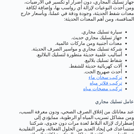
جهاز تسليك المجاري، دون أضرار أو تكسير في الأرضيات،
ومن أحدث النوعيات لإزالة أي رواسب بها، وإضافة لكافة
معدات شفط الحديثة، وجودة ودقة في عملنا، وبأسعار خارج
المنافسة، ومن أهم المعدات الحديثة:
سيارة تسليك مجاري.
جهاز تسليك مجاري حديث.
معدات أجنبية ومن ماركات عالمية.
شركة تسليك مجاري و مواسير الصرف الحديثة.
أساليب علمية حديثة متطورة لتسليك البلاليع.
شفاط تسليك بلاليع.
آلات كهربائية حديثة للشفط.
أحدث صهريج الجت.
تركيب سخان ماء
تركيب فلاتر مياه
تركيب مضخات مياه
عامل تسليك مجاري
عند معاناتك من إغلاق الصرف الصحي، ودون معرفة السبب،
ومن مشاكل تسريب المياه أو الرطوبة، ممايؤدي إلى
إضطرارك لإزالة البلاط لعدة مرات دون جدوى، شركتنا
ستساعدك في إيجاد العديد من الحلول الفعالة، وغير التقليدية