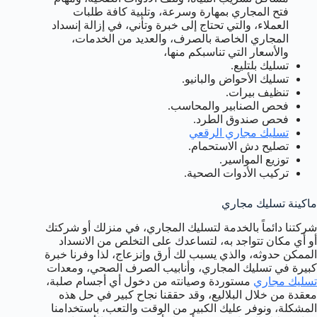
فتح المجاري بمهارة وسرعة، وتلبية كافة طلبات
العملاء، والتي تحتاج إلى خبرة وتأني، في إزالة إنسداد
المجاري الخاصة بالصرف، والعديد من الخدمات،
والأسعار التي تناسبكم منها،
تسليك بلتليع.
تسليك الأحواض والبانيو.
تنظيف بيرات.
فحص الصنابير والمحاسب.
فحص صندوق الطرد.
تسليك مجاري الرقعي
تصليح دش الاستحمام.
توزيع المواسير.
تركيب الأدوات الصحية.
ماكينة تسليك مجاري
شركتنا دائماً بالخدمة لتسليك المجاري، في منزلك أو شركتك
أو أي مكان تتواجد به، لتساعدك على التخلص من الانسداد
الممكن حدوثه، والذي يسبب لك أرق وإنزعاج، لذا وفرنا خبرة
كبيرة في تسليك المجاري، وأنابيب الصرف الصحي، ومعدات
تسليك مجاري
مستوردة وصيانته من دخول أي أجسام صلبة،
معقدة من خلال البلاليع، وقد حققنا نجاح كبير في حل هذه
المشكلة، ونوفر عليك الكبير من الوقت والتعب، باستخدامنا