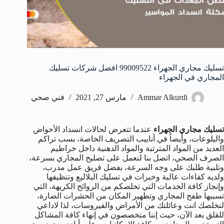
تسليك مجاري الجهراء 99009522 افضل شركات تسليك
المجاري في الجهراء
Ammar Alkurdi
مارس 27, 2021
فني صحي
تسليك مجاري الجهراء
عندما تتعرض لحالات انسداد الأحواض
والبلوعات، وأيضاً في أنابيب التصريف الخاصة، بسب تراكم
العديد من المواد المترتبة والمواد الدهنية داخل خراطيم
الصرف الصحي، اتصل بنا لنعمل على تصليح المجاري بسرعة،
وتلبية طلبك على وجه السرعة، بفضل فريق عمل مدرب،
ولديه كفاءات عالية وخبرات في تسليك البلاليع وتنظيفها
وإنجاز كافة الخدمات التي تخلصكم من الروائح الكريهة، التي
تسببها طفح المجاري وتطهير المكان من الحشرات الضارة،
لنخلصك انت وعائلتك من الأمراض والفيروسات، لذا لاداعي
للقلق بعد الآن، حيث إننا متخصصون في إنهاء كافة المشاكل