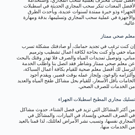
أفضل سباك محترف بعملية سحب المجاري، واستخدامه
لأفضل المعدات تنكر سحب المجاري الحديثة في اسطبلات
الجهراء وذو خبرة ممتدة لسنوات عديدة، وبأحدث الطرق
والأجهزة في عملية سحب المجاري وتسليمها، بدقة ومهارة
عالية.
معلم صحي ممتاز
إن كنت ترغب في تجديد حمامك، أو صادفتك مشكلة تسرب
مياه خفي وأو كنت بحاجة لكافة أعمال تشطيب وترميم
مباني، وتوصيل تمديدات المياه والصرف فلا تهدر وقتك بالبحث
عن معلم صحي ممتاز وشاطر فقد اتصل بنا واطلب الخدمة
لنرسل لك أفضل معلم صحية للقيام بكافة أعمال السباكة،
وألتزامه بالوعود، وإنجاز عمله بوقت قصير، ويقدم أجود
الخامات بأقل الأسعار، للقيام بحل مشاكل طفح المياه والعديد
من الخدمات للصرف الصحي.
تسليك مجاري المطبخ اسطبلات الجهراء
من أكثر المشاكل التي تزيد في فصل الشتاء، حدوث مشاكل
في الصرف الصحي وإنسداد في البيارات، والمشاكل في
المجاري نفسها، وتسبب نشر الأمراض لعائلتك، لذا قمنا بالعيد
من الخدمات منها،