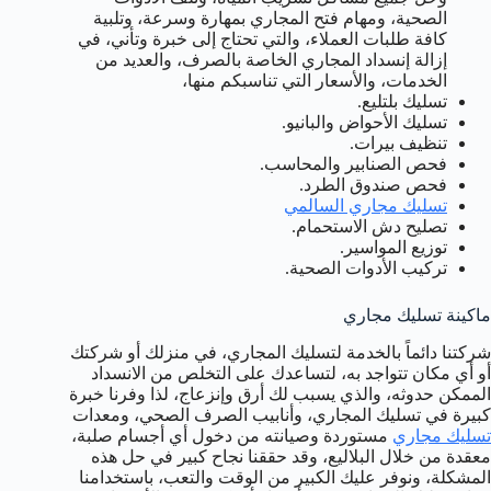
الصحية، ومهام فتح المجاري بمهارة وسرعة، وتلبية
كافة طلبات العملاء، والتي تحتاج إلى خبرة وتأني، في
إزالة إنسداد المجاري الخاصة بالصرف، والعديد من
الخدمات، والأسعار التي تناسبكم منها،
تسليك بلتليع.
تسليك الأحواض والبانيو.
تنظيف بيرات.
فحص الصنابير والمحاسب.
فحص صندوق الطرد.
تسليك مجاري السالمي
تصليح دش الاستحمام.
توزيع المواسير.
تركيب الأدوات الصحية.
ماكينة تسليك مجاري
شركتنا دائماً بالخدمة لتسليك المجاري، في منزلك أو شركتك
أو أي مكان تتواجد به، لتساعدك على التخلص من الانسداد
الممكن حدوثه، والذي يسبب لك أرق وإنزعاج، لذا وفرنا خبرة
كبيرة في تسليك المجاري، وأنابيب الصرف الصحي، ومعدات
تسليك مجاري
مستوردة وصيانته من دخول أي أجسام صلبة،
معقدة من خلال البلاليع، وقد حققنا نجاح كبير في حل هذه
المشكلة، ونوفر عليك الكبير من الوقت والتعب، باستخدامنا