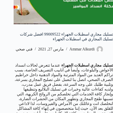
تسليك مجاري اسطبلات الجهراء 99009522 افضل شركات
تسليك المجاري في اسطبلات الجهراء
Ammar Alkurdi
مارس 27, 2021
فني صحي
تسليك مجاري اسطبلات الجهراء
عندما تتعرض لحالات انسداد
الأحواض والبلوعات، وأيضاً في أنابيب التصريف الخاصة، بسب
تراكم العديد من المواد المترتبة والمواد الدهنية داخل خراطيم
الصرف الصحي، اتصل بنا لنعمل على تصليح المجاري بسرعة،
وتلبية طلبك على وجه السرعة، بفضل فريق عمل مدرب،
ولديه كفاءات عالية وخبرات في تسليك البلاليع وتنظيفها
وإنجاز كافة الخدمات التي تخلصكم من الروائح الكريهة، التي
تسببها طفح المجاري وتطهير المكان من الحشرات الضارة،
لنخلصك انت وعائلتك من الأمراض والفيروسات، لذا لاداعي
للقلق بعد الآن، حيث إننا متخصصون في إنهاء كافة المشاكل