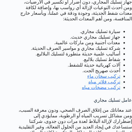
جهاز تسليك المجاري، دون أضرار أو تكسير في الأرضيات،
ومن أحدث النوعيات لإزالة أي رواسب بها، وإضافة لكافة
معدات شفط الحديثة، وجودة ودقة في عملنا، وبأسعار خارج
المنافسة، ومن أهم المعدات الحديثة:
سيارة تسليك مجاري.
جهاز تسليك مجاري حديث.
معدات أجنبية ومن ماركات عالمية.
شركة تسليك مجاري و مواسير الصرف الحديثة.
أساليب علمية حديثة متطورة لتسليك البلاليع.
شفاط تسليك بلاليع.
آلات كهربائية حديثة للشفط.
أحدث صهريج الجت.
تركيب سخان ماء
تركيب فلاتر مياه
تركيب مضخات مياه
عامل تسليك مجاري
عند معاناتك من إغلاق الصرف الصحي، ودون معرفة السبب،
ومن مشاكل تسريب المياه أو الرطوبة، ممايؤدي إلى
إضطرارك لإزالة البلاط لعدة مرات دون جدوى، شركتنا
ستساعدك في إيجاد العديد من الحلول الفعالة، وغير التقليدية