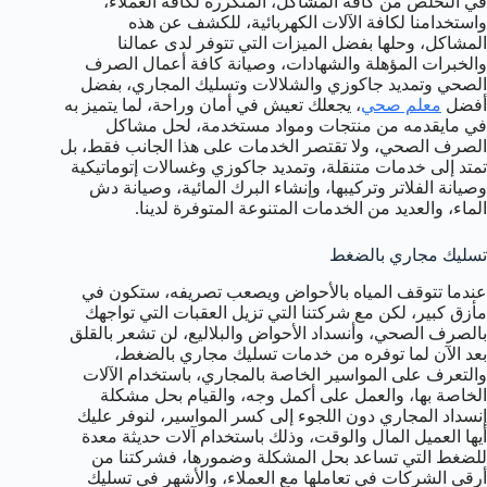
في التخلص من كافة المشاكل، المتكررة لكافة العملاء،
واستخدامنا لكافة الآلات الكهربائية، للكشف عن هذه
المشاكل، وحلها بفضل الميزات التي تتوفر لدى عمالنا
والخبرات المؤهلة والشهادات، وصيانة كافة أعمال الصرف
الصحي وتمديد جاكوزي والشلالات وتسليك المجاري، بفضل
أفضل
معلم صحي
، يجعلك تعيش في أمان وراحة، لما يتميز به
في مايقدمه من منتجات ومواد مستخدمة، لحل مشاكل
الصرف الصحي، ولا تقتصر الخدمات على هذا الجانب فقط، بل
تمتد إلى خدمات متنقلة، وتمديد جاكوزي وغسالات إتوماتيكية
وصيانة الفلاتر وتركيبها، وإنشاء البرك المائية، وصيانة دش
الماء، والعديد من الخدمات المتنوعة المتوفرة لدينا.
تسليك مجاري بالضغط
عندما تتوقف المياه بالأحواض ويصعب تصريفه، ستكون في
مأزق كبير، لكن مع شركتنا التي تزيل العقبات التي تواجهك
بالصرف الصحي، وأنسداد الأحواض والبلاليع، لن تشعر بالقلق
بعد الآن لما توفره من خدمات تسليك مجاري بالضغط،
والتعرف على المواسير الخاصة بالمجاري، باستخدام الآلات
الخاصة بها، والعمل على أكمل وجه، والقيام بحل مشكلة
إنسداد المجاري دون اللجوء إلى كسر المواسير، لنوفر عليك
أيها العميل المال والوقت، وذلك باستخدام آلات حديثة معدة
للضغط التي تساعد بحل المشكلة وضمورها، فشركتنا من
أرقى الشركات في تعاملها مع العملاء، والأشهر في تسليك