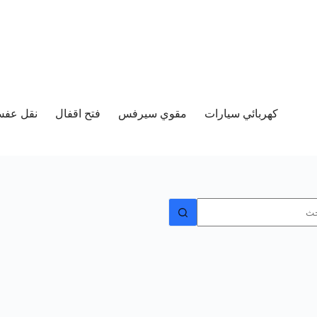
كهربائي سيارات
مقوي سيرفس
فتح اقفال
نقل عفش 