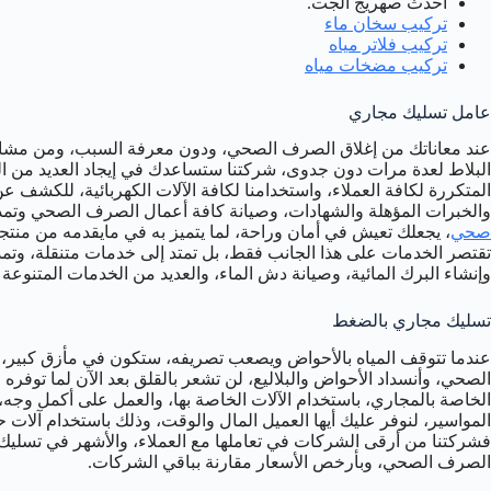
أحدث صهريج الجت.
تركيب سخان ماء
تركيب فلاتر مياه
تركيب مضخات مياه
عامل تسليك مجاري
عند معاناتك من إغلاق الصرف الصحي، ودون معرفة السبب، ومن مشاكل
البلاط لعدة مرات دون جدوى، شركتنا ستساعدك في إيجاد العديد من الح
المتكررة لكافة العملاء، واستخدامنا لكافة الآلات الكهربائية، للكشف ع
والخبرات المؤهلة والشهادات، وصيانة كافة أعمال الصرف الصحي وتم
صحي
، يجعلك تعيش في أمان وراحة، لما يتميز به في مايقدمه من م
تقتصر الخدمات على هذا الجانب فقط، بل تمتد إلى خدمات متنقلة، وتمديد
وإنشاء البرك المائية، وصيانة دش الماء، والعديد من الخدمات المتنوعة ا
تسليك مجاري بالضغط
عندما تتوقف المياه بالأحواض ويصعب تصريفه، ستكون في مأزق كبير، ل
الصحي، وأنسداد الأحواض والبلاليع، لن تشعر بالقلق بعد الآن لما تو
الخاصة بالمجاري، باستخدام الآلات الخاصة بها، والعمل على أكمل وجه،
المواسير، لنوفر عليك أيها العميل المال والوقت، وذلك باستخدام آلا
فشركتنا من أرقى الشركات في تعاملها مع العملاء، والأشهر في تسلي
الصرف الصحي، وبأرخص الأسعار مقارنة بباقي الشركات.