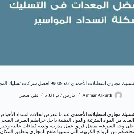
تسليك مجاري اسطبلات الأحمدي 99009522 افضل شركات تسليك المجاري في اسطبلات الأحمدي
Ammar Alkurdi
مارس 27, 2021
فني صحي
تسليك مجاري اسطبلات الأحمدي
عندما تتعرض لحالات انسداد الأحواض 
العديد من المواد المترتبة والمواد الدهنية داخل خراطيم الصرف الصحي
على وجه السرعة، بفضل فريق عمل مدرب، ولديه كفاءات عالية وخبرات ف
تخلصكم من الروائح الكريهة، التي تسببها طفح المجاري وتطهير المكا