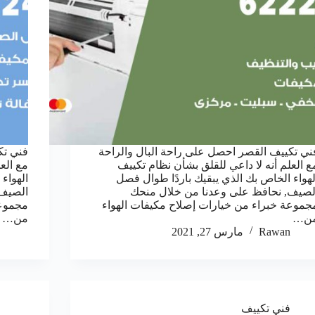
ني تكييف القصر احصل على راحة البال والراحة
فني تك
ع العلم أنه لا داعي للقلق بشأن نظام تكييف
مع الع
لهواء الخاص بك الذي يبقيك باردًا طوال فصل
الهواء
لصيف, نحافظ على وعدنا من خلال منحك
الصيف,
جموعة خبراء من خيارات إصلاح مكيفات الهواء
مجموعة
ن…
من…
Rawan
مارس 27, 2021
فني تكييف