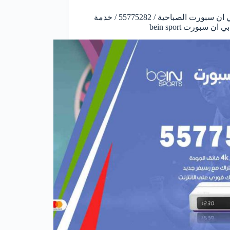
فني بي ان سبورت الصباحية / 55775282 / خدمة
ان سبورت bein sport