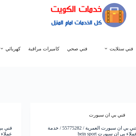
فني ستلايت
فني صحي
كاميرات مراقبة
كهربائي
فني بي ان سبورت
فني بي ان سبورت العمرية / 55775282 / خدمة
ملاء بي ان سبورت bein sport
عملاء بي 