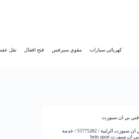
كهربائي سيارات
مقوي سيرفس
فتح اقفال
نقل عفش 
فني بي ان سبورت
فني بي ان سبورت الرابية / 55775282 / خدمة
ان سبورت bein sport