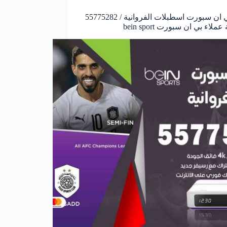
فني بي ان سبورت اسطبلات الفروانية / 55775282
ملاء بي ان سبورت bein sport