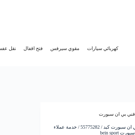
كهربائي سيارات
مقوي سيرفس
فتح اقفال
نقل عفش 
فني بي ان سبورت
فني بي ان سبورت كبد / 55775282 / خدمة عملاء
ت bein sport