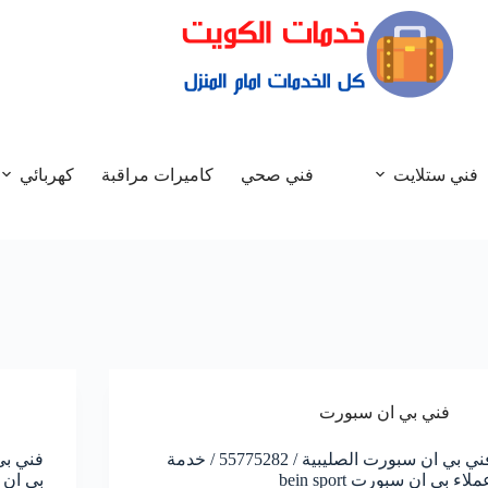
فني ستلايت
فني صحي
كاميرات مراقبة
كهربائي
فني بي ان سبورت
فني بي ان سبورت الصليبية / 55775282 / خدمة
ملاء بي ان سبورت bein sport
بي ان سبور