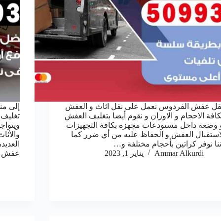
قل عفش الفردوس نعمل على نقل اثاث و العفش
إلى من
كافة الاحجام و الاوزان و نقوم أيضا بتغليف العفش
تغليف 
 وضعه داخل مستودعات مجهزة بكافة التجهيزات
ويتواج
استقبال العفش و الحفاظ عليه من أي ضرر كما
والأثا
ننا نوفر كراتين بأحجام مختلفة و…
العديد
Ammar Alkurdi
يناير 1, 2023
عفش ا