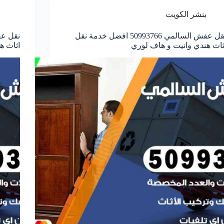
بنشر الكويت
نقل عفش السالمي 50993766 افضل خدمة نقل
ثاث هندي وانيت و هاف لوري
اثاث ه