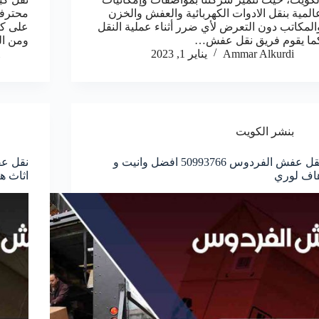
المية بنقل الادوات الكهربائية والعفش والخزن
محترفي
المكاتب دون التعرض لأي ضرر أثناء عملية النقل
على كا
ما يقوم فريق نقل عفش…
ومن ا
Ammar Alkurdi
يناير 1, 2023
بنشر الكويت
نقل عفش الفردوس 50993766 افضل وانيت و
اف لوري
اثاث ه