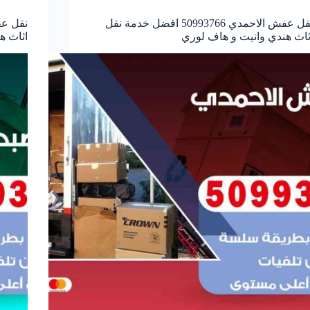
نقل عفش الاحمدي 50993766 افضل خدمة نقل
ثاث هندي وانيت و هاف لوري
اثاث ه