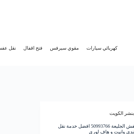
كهربائي سيارات
مقوي سيرفس
فتح اقفال
نقل عفش 
بنشر الكويت
نقل عفش الجليعة 50993766 افضل خدمة نقل
ندي وانيت و هاف لوري