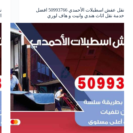
نقل عفش اسطبلات الأحمدي 50993766 افضل
خدمة نقل اثاث هندي وانيت و هاف لوري
ا