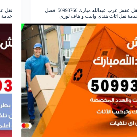
نقل عفش غرب عبدالله مبارك 50993766 افضل
دمة نقل اثاث هندي وانيت و هاف لوري
خدمة ن