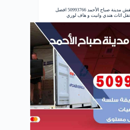
نقل عفش مدينة صباح الأحمد 50993766 افضل
قل اثاث هندي وانيت و هاف لوري