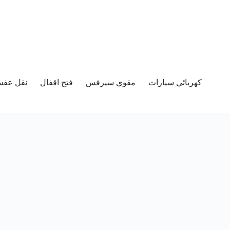
كهربائي سيارات
مقوي سيرفس
فتح اقفال
نقل عفش 