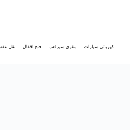
كهربائي سيارات
مقوي سيرفس
فتح اقفال
نقل عفش 