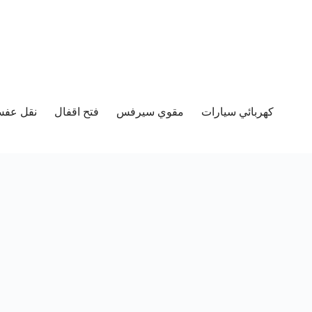
كهربائي سيارات
مقوي سيرفس
فتح اقفال
نقل عفش 