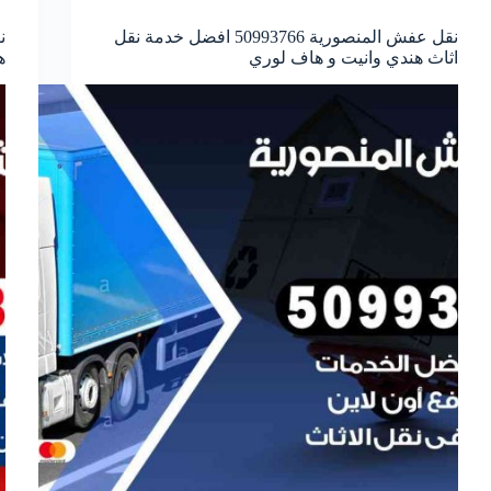
نقل عفش المنصورية 50993766 افضل خدمة نقل
اثاث هندي وانيت و هاف لوري
ه