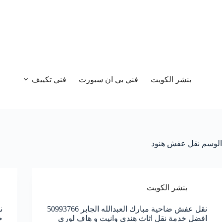
بنشر الكويت
فني بي ان سبورت
فني تكييف
الوسم
نقل عفش هنود
بنشر الكويت
نقل عفش ضاحية مبارك العبدالله الجابر 50993766
افضل خدمة نقل اثاث هندي وانيت و هاف لوري
خ