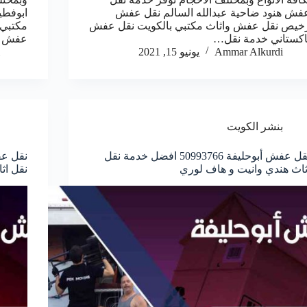
فش هنود ضاحية عبدالله السالم نقل عفش
ابوفط
خيص نقل عفش واثاث مكتبي بالكويت نقل عفش
مكتبي 
اكستاني خدمة نقل…
عفش و
Ammar Alkurdi
يونيو 15, 2021
بنشر الكويت
نقل عفش أبوحليفة 50993766 افضل خدمة نقل
ثاث هندي وانيت و هاف لوري
نقل اث