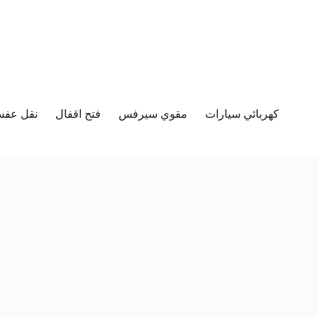
كهربائي سيارات
مقوي سيرفس
فتح اقفال
نقل عفش 