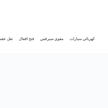
كهربائي سيارات
مقوي سيرفس
فتح اقفال
نقل عفش 