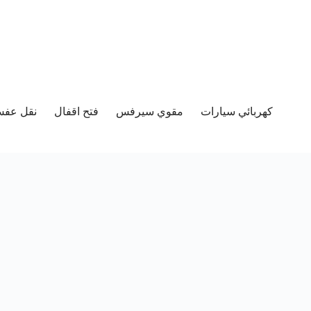
كهربائي سيارات
مقوي سيرفس
فتح اقفال
نقل عفش 