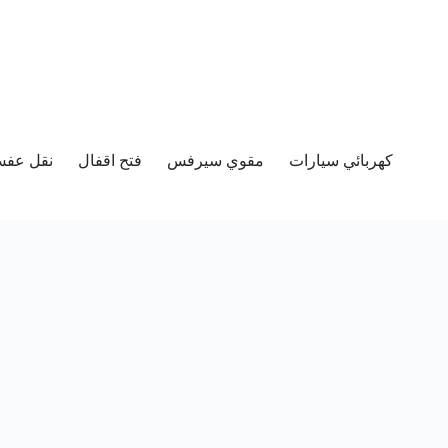
كهربائي سيارات
مقوي سيرفس
فتح اقفال
نقل عفش 