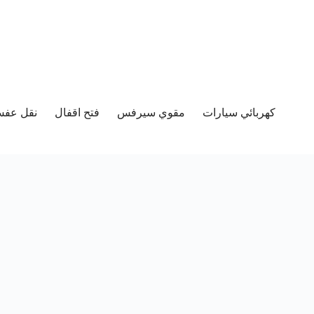
كهربائي سيارات
مقوي سيرفس
فتح اقفال
نقل عفش 