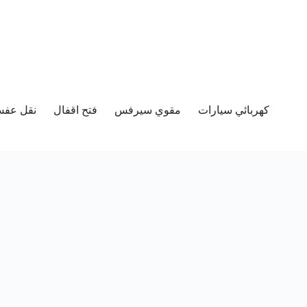
كهربائي سيارات
مقوي سيرفس
فتح اقفال
نقل عفش 