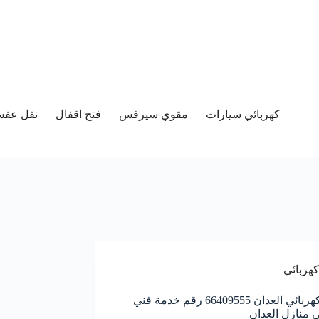
كهربائي سيارات
مقوي سيرفس
فتح اقفال
نقل عفش 
كهربائي
معلم كهربائي العدان 66409555 رقم خدمة فني
ي منازل العدان