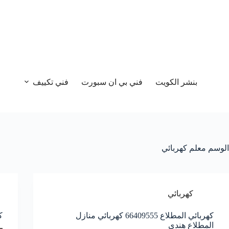
بنشر الكويت
فني بي ان سبورت
فني تكييف
الوسم
معلم كهربائي
كهربائي
كهربائي المطلاع 66409555 كهربائي منازل
كهر
المطلاع هندي