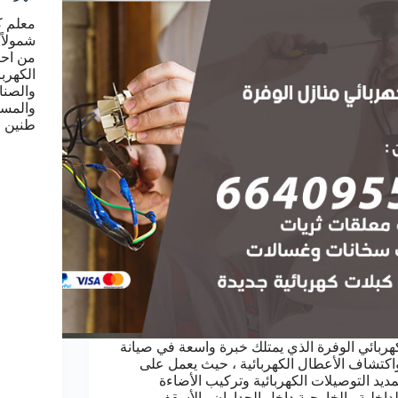
معلم ك
شمولاً 
من احت
الكهربا
والصنا
والمست
طنين 
هربائي الوفرة الذي يمتلك خبرة واسعة في صيانة
اكتشاف الأعطال الكهربائية ، حيث يعمل على
مديد التوصيلات الكهربائية وتركيب الأضاءة
لداخلية والخارجية داخل الجداران والأسقف ،