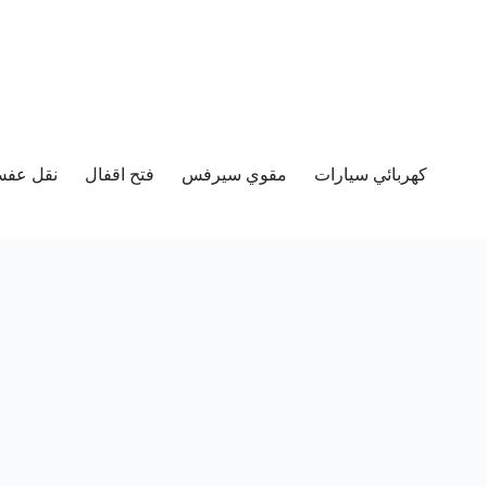
كهربائي سيارات
مقوي سيرفس
فتح اقفال
نقل عفش 