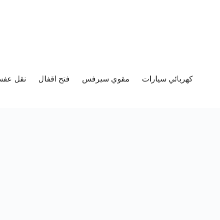
كهربائي سيارات
مقوي سيرفس
فتح اقفال
نقل عفش 