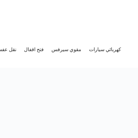
كهربائي سيارات
مقوي سيرفس
فتح اقفال
نقل عفش 