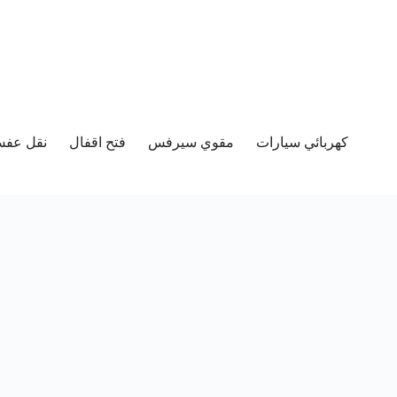
كهربائي سيارات
مقوي سيرفس
فتح اقفال
نقل عفش 