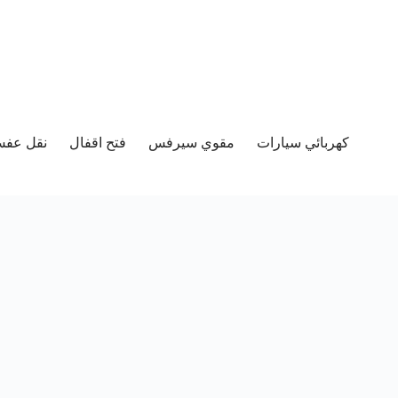
كهربائي سيارات
مقوي سيرفس
فتح اقفال
نقل عفش 