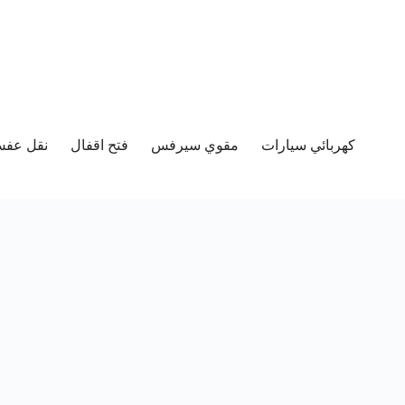
كهربائي سيارات
مقوي سيرفس
فتح اقفال
نقل عفش 